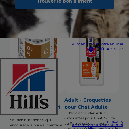
Trouver le bon aliment
Aliments pour votre animal
Où acheter
a/d Urgent Care -
Adult - Croquettes
Pâtée pour Chien et
pour Chat Adulte
Hill’s Science Plan Adult -
Chat - au Poulet
Croquettes pour Chat Adulte
Soutien nutritionnel qui
S'inscrire
au Poulet est un aliment
Aliments pour votre animal
encourage la prise alimentaire
complet spécialement formulé