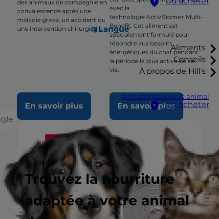
Où acheter
des animaux de compagnie en
avec la
convalescence après une
technologie ActivBiome+ Multi-
maladie grave, un accident ou
Benefit. Cet aliment est
Langue
une intervention chirurgicale
spécialement formulé pour
répondre aux besoins
Aliments
énergétiques du chat pendant
Conseils
la période la plus active de sa
vie.
À propos de Hill's
Aliments pour votre animal
Où acheter
En savoir plus
En savoir plus
ggle
Trouvez la nourriture
adaptée à votre animal