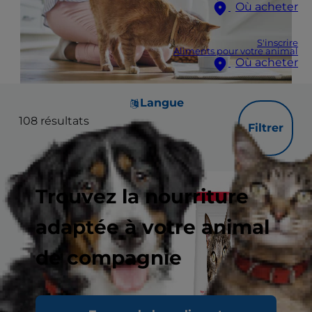
Où acheter
S'inscrire
Aliments pour votre animal
Où acheter
Langue
108
résultats
Filtrer
Trouvez la nourriture
adaptée à votre animal
de compagnie