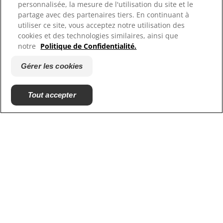
personnalisée, la mesure de l'utilisation du site et le
partage avec des partenaires tiers. En continuant à
Hill's Vet
utiliser ce site, vous acceptez notre utilisation des
Carrières
cookies et des technologies similaires, ainsi que
notre
Politique de Confidentialité.
Gérer les cookies
Tout accepter
© 2025 Hill's Pet Nutrition, Inc.
All rights reserved.
As used herein, denotes registered trademark status
in the U.S. only; registration status in other
geographies may be different. Your use of this site is
subject to our terms.
Conditions générales
Mentions légales
Politique de confidentialité
Gérer les cookies