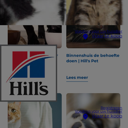
Voeding voor uw huisdier
Waar te koop
8 upcycling ideeën voor
Binnenshuis de behoefte
diervoedingzakken en
doen | Hill's Pet
blikken
Lees meer
Lees meer
Registreren
Voeding voor uw huisdier
Waar te koop