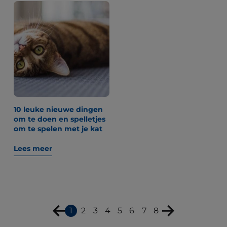
10 leuke nieuwe dingen
om te doen en spelletjes
om te spelen met je kat
Lees meer
1
2
3
4
5
6
7
8