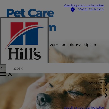
Voeding voor uw huisdier
Pet Care
Waar te koop
Centrum
Lees hier de nieuwste verhalen, nieuws, tips en
advies voor je huisdier.
Bladeren
Leren
Over Hill's
Voeding voor uw huisdier