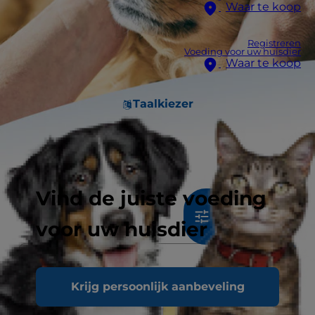
Waar te koop
Registreren
Voeding voor uw huisdier
Waar te koop
Taalkiezer
Vind de juiste voeding
533
resultaten
Sort & Filter
voor uw huisdier
Krijg persoonlijk aanbeveling