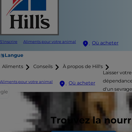
S'inscrire
Aliments pour votre animal
Où acheter
Langue
Aliments
Conseils
À propos de Hill's
Laisser votr
dépendance d
Aliments pour votre animal
Où acheter
d'un sevrage
ggle
tempérament
Vous laissez
Trouvez la nour
votre retour,
le couloir. 