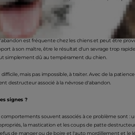
bandon.
ance
d'abandon est fréquente chez les chiens et peut être pr
pport à son maître, être le résultat d'un sevrage trop rapi
out simplement dû au tempérament du chien.
 difficile, mais pas impossible, à traiter. Avec de la patien
t destructeur associé à la névrose d'abandon.
les signes ?
 comportements souvent associés à ce problème sont : u
ppropriés, la mastication et les coups de patte destructeur
e refus de manger ou de boire et l'auto mordillement et le 