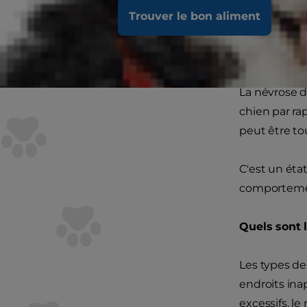
névrose d'a
Trouver le bon aliment
Sur dépend
La névrose 
chien par ra
peut être t
C'est un état
comportemen
Quels sont 
Les types de
endroits ina
excessifs, l