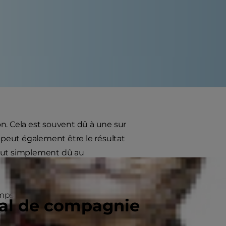
n. Cela est souvent dû à une sur
peut également être le résultat
tout simplement dû au
mps de faire quelques courses et à
mal de compagnie
ne, détruit un coussin ou uriné dans
ble que votre chien souffre de