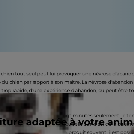
e chien tout seul peut lui provoquer une névrose d'abando
u chien par rapport à son maître. La névrose d'abandon 
 trop rapide, d'une expérience d'abandon, ou peut être 
 du chien.
 votre chien seul pendant vingt minutes seulement, le te
riture adaptée à votre ani
 vous trouvez qu'il a vidé la poubelle sur le sol de la cuisi
Si ce type de comportement se produit souvent, il est possi