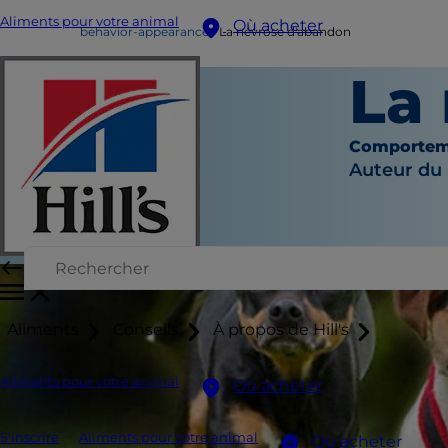
Aliments pour votre animal
Où acheter
behavior-appearance
La névrose d'abandon
La
Comportem
Auteur du
Aliments
Conseils
À propos de Hill's
Aliments pour votre animal
Où acheter
S'inscrire
Aliments pour votre animal
Où acheter