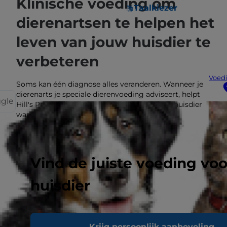
Klinische voeding om
Taalkiezer
dierenartsen te helpen het
leven van jouw huisdier te
verbeteren
Voedi
Soms kan één diagnose alles veranderen. Wanneer je
dierenarts je speciale dierenvoeding adviseert, helpt
ggle
Hill's Prescription Diet je te zorgen voor het huisdier
waar je van houdt.
OVER PRESCRIPTION DIET
Vind de juiste voeding vo
huisdier
Krijg persoonlijk aanbeveling