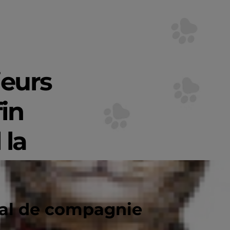
ieurs
in
 la
mal de compagnie