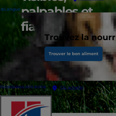
palpables et
Langue
fiables.
Trouvez la nour
Trouver le bon aliment
Aliments pour votre animal
Où acheter