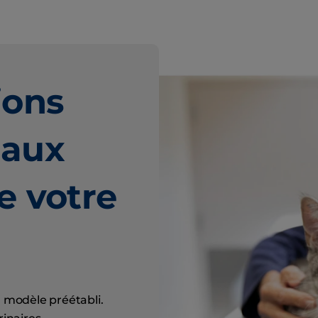
ions
 aux
e votre
n modèle préétabli.