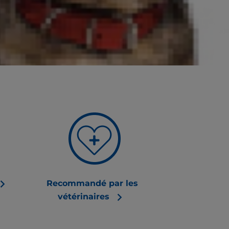
er à votre
philosophie
 de créer des
e meilleure.
Recommandé par les
vétérinaires