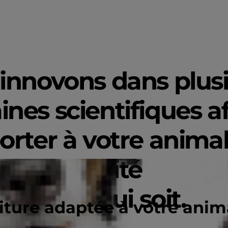
innovons dans plus
nes scientifiques af
orter à votre animal
haute qualité
ionnelle qui soit.
riture adaptée à votre ani