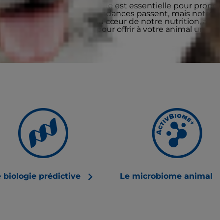
u’une approche scientifique est essentielle pour propos
eurs soins possibles. Les tendances passent, mais notre 
urs de placer la science au cœur de notre nutrition, afin
’une longueur d’avance pour offrir à votre animal une vi
 biologie prédictive
Le microbiome animal