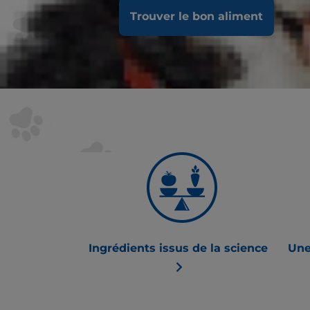
Nous estimons q
Trouver le bon aliment
animal les meill
continuera toujo
aliments dotés d
Ingrédients issus de la science
Une