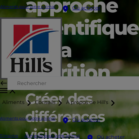
approche
Aliments pour votre animal
Où acheter
scientifique
de la
nutrition
Créer des
Aliments
Conseils
À propos de Hill's
différences
Aliments pour votre animal
Où acheter
visibles,
S'inscrire
Aliments pour votre animal
Où acheter