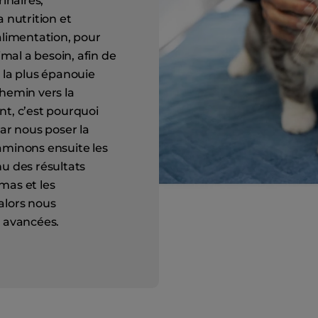
rinaires,
a nutrition et
alimentation, pour
al a besoin, afin de
et la plus épanouie
chemin vers la
nt, c’est pourquoi
r nous poser la
examinons ensuite les
nu des résultats
mas et les
alors nous
s avancées.