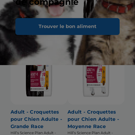
de compagnie
Trouver le bon aliment
Adult - Croquettes
Adult - Croquettes
pour Chien Adulte -
pour Chien Adulte -
Grande Race
Moyenne Race
Hill’s Science Plan Adult -
Hill’s Science Plan Adult -