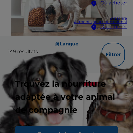
Où acheter
S'inscrire
Aliments pour votre animal
Où acheter
Langue
149
résultats
Filtrer
Trouvez la nourriture
adaptée à votre animal
de compagnie