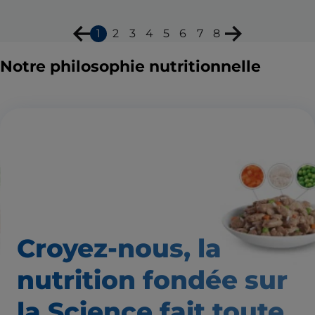
1
2
3
4
5
6
7
8
Notre philosophie nutritionnelle
Croyez-nous, la
nutrition
fondée sur
la Science fait
toute