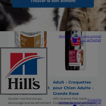
Trouver le bon aliment
Aliments pour votre animal
Où acheter
a/d Urgent Care -
Adult - Croquettes
Pâtée pour Chien et
pour Chien Adulte -
Chat - au Poulet
Grande Race
Soutien nutritionnel qui
Hill’s Science Plan Adult -
S'inscrire
Aliments pour votre animal
encourage la prise alimentaire
Croquettes pour Chien Adulte