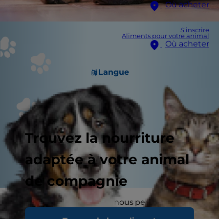
Où acheter
S'inscrire
Aliments pour votre animal
Où acheter
Langue
Trouvez la nourriture
adaptée à votre animal
de compagnie
Quelle que soit leur taille, nous pensons souvent
que nos chiens sont d’éternels chiots qui