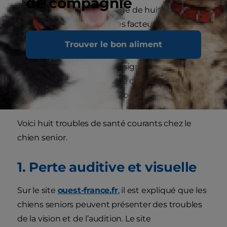
de compagnie
atteindre ce statut vers l’âge de huit ou neuf
ans. Bien entendu, d’autres facteurs, tels que les
conditions environnementales, peuvent affecter
Trouver le bon aliment
la façon dont un chien vieillit. Lorsque le chien
commence à montrer des signes de troubles de
santé liés à l’âge, il peut être considéré comme
un chien senior, quel que soit son âge réel.
Voici huit troubles de santé courants chez le
chien senior.
1. Perte auditive et visuelle
Sur le site
ouest-france.fr
, il est expliqué que les
chiens seniors peuvent présenter des troubles
de la vision et de l’audition. Le site