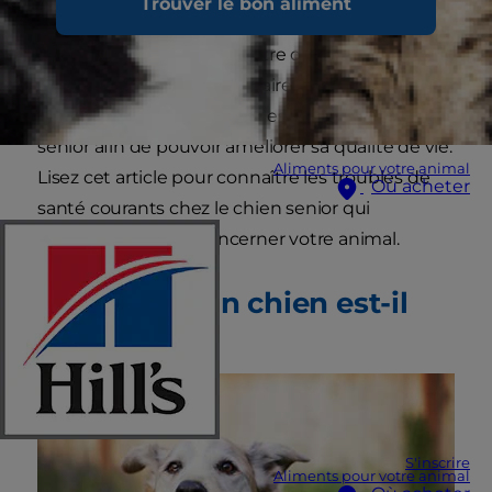
Trouver le bon aliment
resteront avec nous pour toujours. Même si
vous ne voulez pas admettre que votre chien
vieillit, il est important de faire attention aux
éventuels signes de troubles de santé du chien
senior afin de pouvoir améliorer sa qualité de vie.
Aliments pour votre animal
Lisez cet article pour connaître les troubles de
Où acheter
santé courants chez le chien senior qui
pourraient un jour concerner votre animal.
À quel âge un chien est-il
senior ?
S'inscrire
Aliments pour votre animal