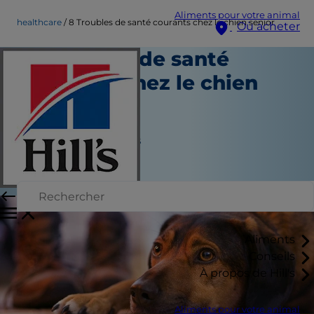
Aliments pour votre animal
healthcare
8 Troubles de santé courants chez le chien senior
Où acheter
8 Troubles de santé
courants chez le chien
senior
Soins de santé
Jean Marie Bauhaus
|
Décembre 09, 2021
Aliments
Conseils
À propos de Hill's
Aliments pour votre animal