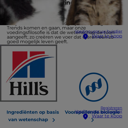
hoogwaardige voeding die je huisdier
verdient.
Wij geloven dat wetenschap de beste manier is
om je huisdier de best mogelijke zorg te geven.
Trends komen en gaan, maar onze
Voeding voor uw huisdier
voedingsfilosofie is dat de wetenschap de toon
Waar te koop
aangeeft; zo creëren we voer dat dieren een zo
goed mogelijk leven geeft.
Registreren
Voeding voor uw huisdier
Ingrediënten op basis
Voorspellende biologie
Waar te koop
van wetenschap