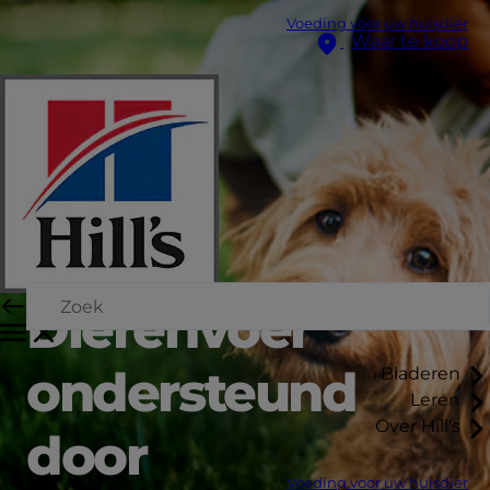
Voeding voor uw huisdier
Waar te koop
Dierenvoer
ondersteund
Bladeren
Leren
Over Hill's
door
Voeding voor uw huisdier