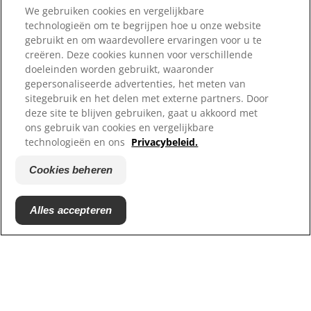
Heerlijk smaakvol
We gebruiken cookies en vergelijkbare
technologieën om te begrijpen hoe u onze website
Onze door wetenschap ondersteunde
gebruikt en om waardevollere ervaringen voor u te
creëren. Deze cookies kunnen voor verschillende
benadering maakt de maaltijd van je huisdier
doeleinden worden gebruikt, waaronder
onweerstaanbaar.
gepersonaliseerde advertenties, het meten van
sitegebruik en het delen met externe partners. Door
deze site te blijven gebruiken, gaat u akkoord met
ons gebruik van cookies en vergelijkbare
technologieën en ons
Privacybeleid.
De wetenschap van smaak
Cookies beheren
Alles accepteren
Taalkiezer
Bronnen