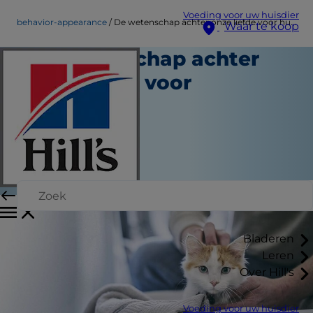
Voeding voor uw huisdier
behavior-appearance
De wetenschap achter onze liefde voor huisdieren
Waar te koop
De wetenschap achter
onze liefde voor
huisdieren
Gedrag en uiterlijk
Kara Murphy
|
April 04, 2018
Bladeren
Leren
Over Hill's
Voeding voor uw huisdier