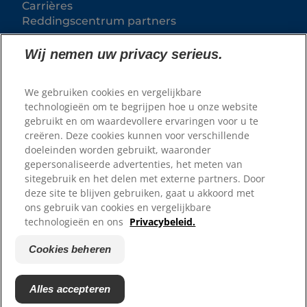
Carrières
Reddingscentrum partners
Wij nemen uw privacy serieus.
We gebruiken cookies en vergelijkbare
technologieën om te begrijpen hoe u onze website
gebruikt en om waardevollere ervaringen voor u te
creëren. Deze cookies kunnen voor verschillende
doeleinden worden gebruikt, waaronder
gepersonaliseerde advertenties, het meten van
© 2025 Hill's Pet Nutrition
sitegebruik en het delen met externe partners. Door
B.V.
deze site te blijven gebruiken, gaat u akkoord met
ons gebruik van cookies en vergelijkbare
Tenzij specifiek anders vermeld, verwijst het gebruik
van het '™' symbool op deze website naar
technologieën en ons
Privacybeleid.
handelsmerken in eigendom van Hill's Pet Nutrition,
B.V. Het gebruik van deze website valt onder de
voorwaarden van onze Algemene Voorwaarden.
Cookies beheren
Algemene voorwaarden
Juridische verklaring
Juridisch & privacybeleid
Cookies beheren
Alles accepteren