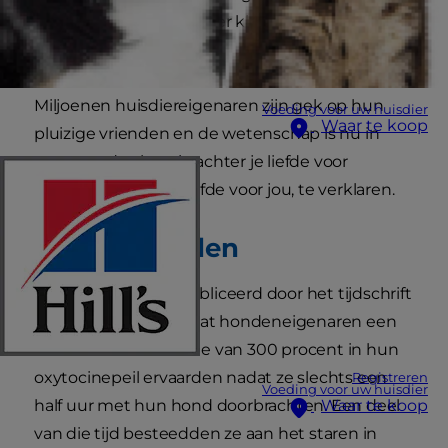
praat? Gaat je hart sneller kloppen als je kat op je
schoot ligt te spinnen?
Miljoenen huisdiereigenaren zijn gek op hun
Voeding voor uw huisdier
Waar te koop
pluizige vrienden en de wetenschap is nu in
staat om de chemie achter je liefde voor
huisdieren en hun liefde voor jou, te verklaren.
Gek op honden
Een onderzoek gepubliceerd door het tijdschrift
Science
stelde vast dat hondeneigenaren een
verbluffende toename van 300 procent in hun
oxytocinepeil ervaarden nadat ze slechts een
Registreren
Voeding voor uw huisdier
half uur met hun hond doorbrachten. Een deel
Waar te koop
van die tijd besteedden ze aan het staren in