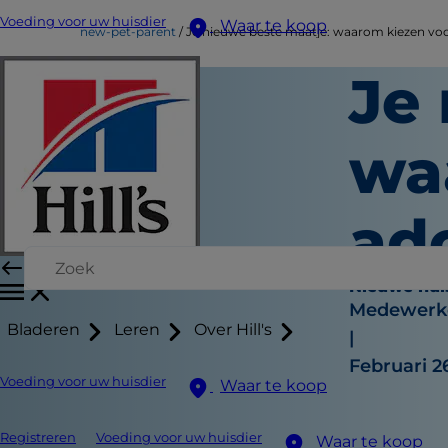
Voeding voor uw huisdier
Waar te koop
new-pet-parent
Je nieuwe beste maatje: waarom kiezen voo
Je
wa
ad
Nieuwe hui
Medewerke
Bladeren
Leren
Over Hill's
|
Februari 2
Voeding voor uw huisdier
Waar te koop
Registreren
Voeding voor uw huisdier
Waar te koop