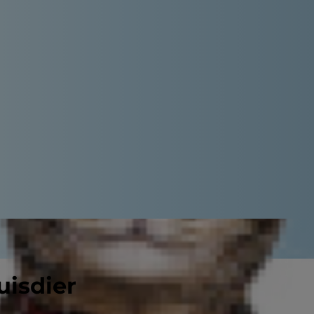
uisdier
 wil je een puppy of een kitten die