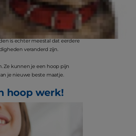
es verder om meer te weten te komen.
meestal buiten hun eigen schuld.
mis mee is. De aanname is dan dat
den is echter meestal dat eerdere
igheden veranderd zijn.
n. Ze kunnen je een hoop pijn
van je nieuwe beste maatje.
en hoop werk!