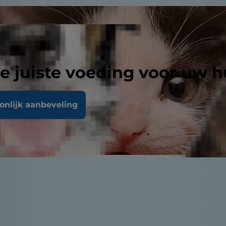
e juiste voeding voor uw h
oonlijk aanbeveling