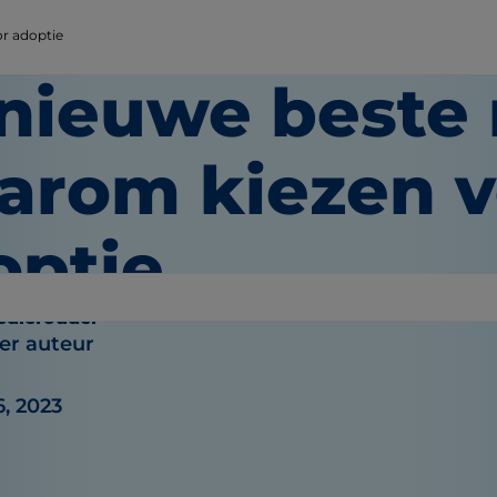
r adoptie
 nieuwe beste 
arom kiezen v
optie
sdierouder
r auteur
6, 2023