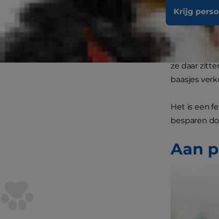
in je famili
Krijg pers
Adoptiecentr
We beschouwe
ze daar zitt
baasjes ver
Het is een f
besparen doo
Aan p