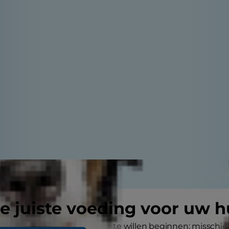
e juiste voeding voor uw h
 redenen om niet aan adoptie te willen beginnen: misschien