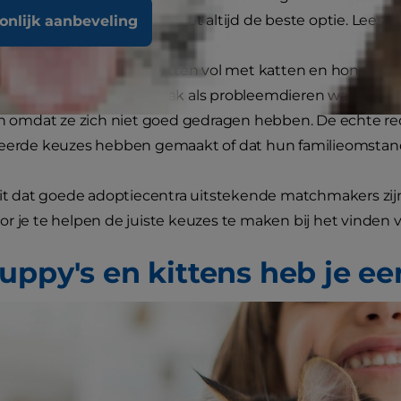
e kan opgroeien. Toch is dit niet altijd de beste optie. Le
oonlijk aanbeveling
a over de hele wereld zitten vol met katten en honden; 
n dieren in asielen vaak als probleemdieren waar iets 
en omdat ze zich niet goed gedragen hebben. De echte re
keerde keuzes hebben gemaakt of dat hun familieomstand
eit dat goede adoptiecentra uitstekende matchmakers zij
r je te helpen de juiste keuzes te maken bij het vinden 
uppy's en kittens heb je e