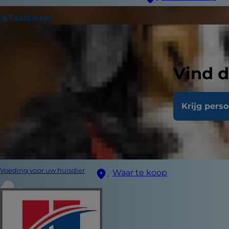
Taalkiezer
Vind d
Krijg pers
Voeding voor uw huisdier
Waar te koop