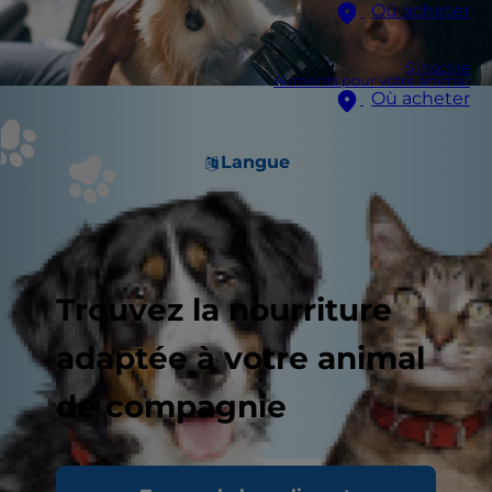
Où acheter
S'inscrire
Aliments pour votre animal
Où acheter
Langue
Trouvez la nourriture
adaptée à votre animal
de compagnie
Lorsque l'on entend parler de la stérilisation des