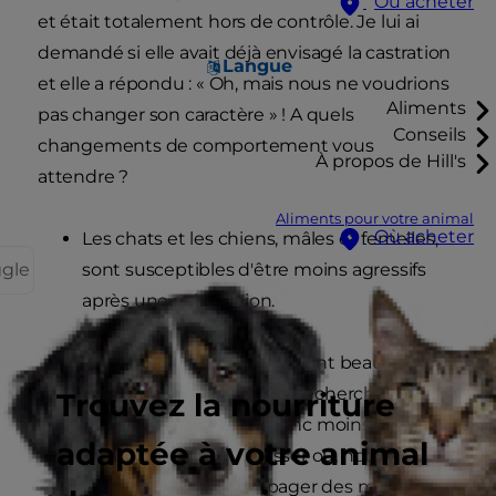
Où acheter
et était totalement hors de contrôle. Je lui ai
demandé si elle avait déjà envisagé la castration
Langue
et elle a répondu : « Oh, mais nous ne voudrions
Aliments
pas changer son caractère » ! A quels
Conseils
changements de comportement vous
À propos de Hill's
attendre ?
Aliments pour votre animal
Où acheter
Les chats et les chiens, mâles et femelles,
ggle
sont susceptibles d'être moins agressifs
après une stérilisation.
Les mâles, en particulier, sont beaucoup
moins enclins à errer à la recherche d'une
Trouvez la nourriture
compagne. Ils seront donc moins
adaptée à votre animal
susceptibles de se blesser ou, notamment
pour les chats, de propager des maladies.