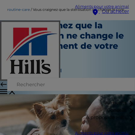
Aliments pour votre animal
routine-care
Vous craignez que la stérilisation ne change le comportement de votre animal ?
Où acheter
Vous craignez que la
stérilisation ne change le
comportement de votre
animal ?
Soins du quotidien
Auteur du personnel
|
Novembre 04, 2021
Aliments
Conseils
À propos de Hill's
Aliments pour votre animal