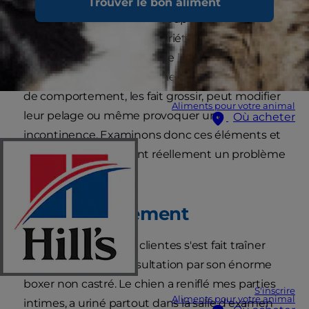
Trouver le bon aliment
chiens et des chats, beaucoup de choses
peuvent inquiéter les propriétaires. Vous avez
peut-être entendu dire que la stérilisation des
chats et des chiens entraîne des changements
de comportement, les fait grossir, peut modifier
Aliments pour votre animal
leur pelage ou même provoquer une
Où acheter
incontinence. Examinons donc ces éléments et
voyons s'ils constituent réellement un problème
ou non.
Le comportement
Une fois, une de mes clientes s'est fait traîner
dans ma salle de consultation par son énorme
boxer non castré. Le chien a reniflé mes parties
S'inscrire
Aliments pour votre animal
intimes, a uriné partout dans la salle d'examen