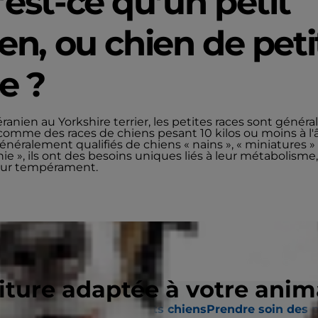
est-ce qu’un petit
en, ou chien de peti
e ?
anien au Yorkshire terrier, les petites races sont génér
 comme des races de chiens pesant 10 kilos ou moins à l'
énéralement qualifiés de chiens « nains », « miniatures »
 », ils ont des besoins uniques liés à leur métabolisme,
leur tempérament.
riture adaptée à votre ani
culiers
Aliments pour petits chiens
Prendre soin des p