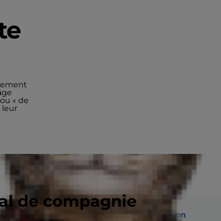
te
alement
âge
 ou « de
 leur
mal de compagnie
etits chiens
Centre de recherche en nutrition