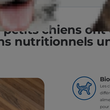
 petits chiens ont
ns nutritionnels u
Bio
Les 
diffé
alime
pour