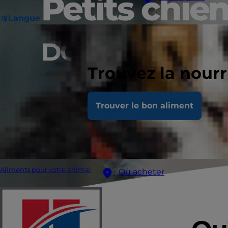
Petits chie
Langue
DONNER PLUS G
Trouvez la nour
Trouver le bon aliment
Aliments pour votre animal
Où acheter