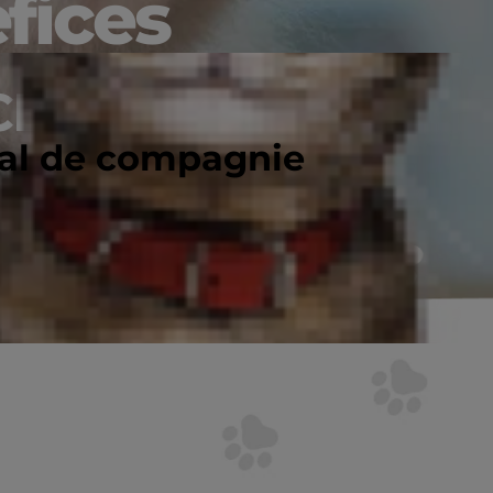
fices
E.
mal de compagnie