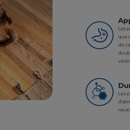
App
Les p
que c
de ca
doubl
vétér
Dur
Les p
d’ali
neutr