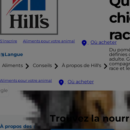
Qu’
chi
rac
S'inscrire
Aliments pour votre animal
Où acheter
Du pomér
Langue
définies
adulte. G
compagnie
Aliments
Conseils
À propos de Hill's
race et 
Aliments pour votre animal
Où acheter
ggle
Trouvez la nour
À propos des petits chiens
Besoins nutritionnels parti