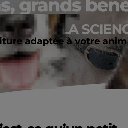
ns, grands béné
RÂCE À LA SCIENC
riture adaptée à votre ani