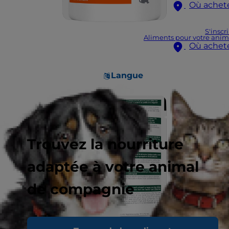
Où achet
S'inscr
Aliments pour votre anim
Où achet
Langue
Trouvez la nourriture
adaptée à votre animal
de compagnie