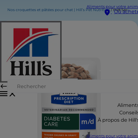
Aliments pour votre anim
Nos croquettes et pâtées pour chat | Hill’s Pet Nutrition
m/d Sachet Repas pour Chat au Poulet
Où achet
Aliment
Conseil
À propos de Hill'
Aliments pour votre anim