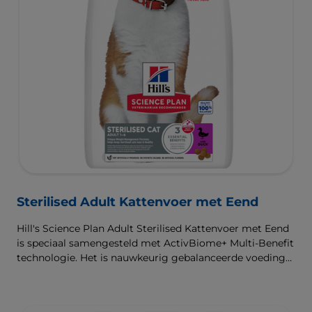
Sterilised Adult Kattenvoer met Eend
Hill's Science Plan Adult Sterilised Kattenvoer met Eend
is speciaal samengesteld met ActivBiome+ Multi-Benefit
technologie. Het is nauwkeurig gebalanceerde voeding
die bedoeld is om aan de behoeften van gesteriliseerde
katten te voldoen, zodat ze slank en gezond blijven.