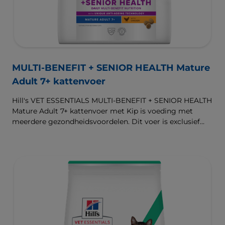
MULTI-BENEFIT + SENIOR HEALTH Mature
Adult 7+ kattenvoer
Hill's VET ESSENTIALS MULTI-BENEFIT + SENIOR HEALTH
Mature Adult 7+ kattenvoer met Kip is voeding met
meerdere gezondheidsvoordelen. Dit voer is exclusief
verkrijgbaar bij de dierenarts en geschikt voor ouder
wordende katten vanaf de leeftijd van 7 jaar. Het is een
complete voeding samengesteld met onze unieke anti-
verouderingsmix die gezonde hersenen en de vitaliteit
van je kat ondersteunt. Het ondersteunt ook gezonde
urinewegen en het immuunsysteem. De beste
ondersteuning voor nu en de toekomst..