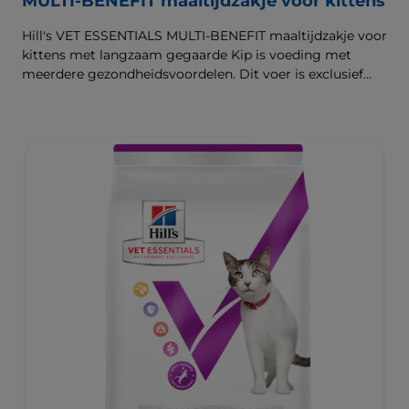
MULTI-BENEFIT maaltijdzakje voor kittens
Hill's VET ESSENTIALS MULTI-BENEFIT maaltijdzakje voor
kittens met langzaam gegaarde Kip is voeding met
meerdere gezondheidsvoordelen. Dit voer is exclusief
verkrijgbaar bij de dierenarts en het is klinisch bewezen
dat het de behoeften van je kitten ondersteunt tijdens de
groei en ontwikkeling. Samengesteld met omega 3-
vetzuren om de ontwikkeling van de hersenen te
ondersteunen en met antioxidanten ter ondersteuning
van het ontwikkelende immuunsysteem. De beste
ondersteuning voor nu en de toekomst.De
gezondheidsvoordelen van het natvoer zijn vergelijkbaar
met die van ons droogvoer. Natvoer kan helpen om de
vochtinname van je huisdier te verhogen en het is een
goede manier om je kitten meer variatie te bieden, door
natvoer en droogvoer op verschillende manieren te
combineren.