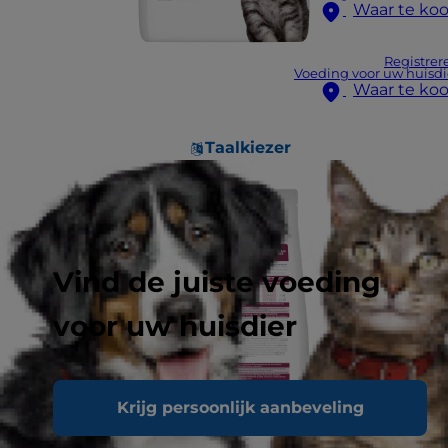
Waar te ko
Registrer
Voeding voor uw huisdi
Waar te ko
Taalkiezer
Vind de juiste voeding
voor uw huisdier
Krijg persoonlijk aanbeveling