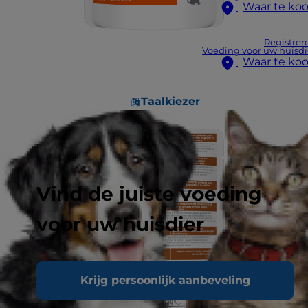
Waar te ko
Registrer
Voeding voor uw huisdi
Waar te ko
Taalkiezer
Vind de juiste voeding
voor uw huisdier
Krijg persoonlijk aanbeveling