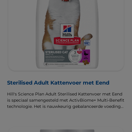
Sterilised Adult Kattenvoer met Eend
Hill's Science Plan Adult Sterilised Kattenvoer met Eend
is speciaal samengesteld met ActivBiome+ Multi-Benefit
technologie. Het is nauwkeurig gebalanceerde voeding
die bedoeld is om aan de behoeften van gesteriliseerde
katten te voldoen, zodat ze slank en gezond blijven.