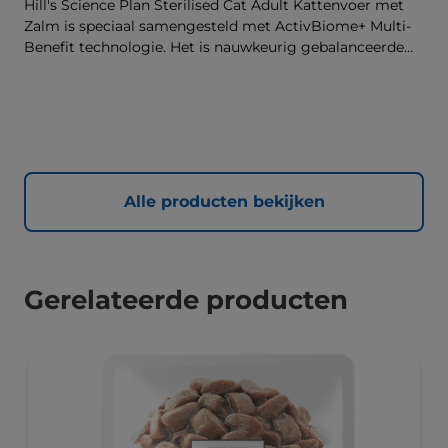
Hill's Science Plan Sterilised Cat Adult Kattenvoer met
Zalm is speciaal samengesteld met ActivBiome+ Multi-
Benefit technologie. Het is nauwkeurig gebalanceerde
voeding die bedoeld is om aan de behoeften van
gesteriliseerde katten te voldoen, zodat ze slank en
gezond blijven.
Alle producten bekijken
Gerelateerde producten