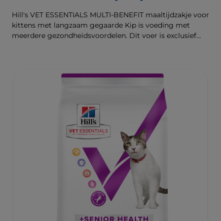
Hill's VET ESSENTIALS MULTI-BENEFIT maaltijdzakje voor
kittens met langzaam gegaarde Kip is voeding met
meerdere gezondheidsvoordelen. Dit voer is exclusief
verkrijgbaar bij de dierenarts en het is klinisch bewezen
dat het de behoeften van je kitten ondersteunt tijdens de
groei en ontwikkeling. Samengesteld met omega 3-
vetzuren om de ontwikkeling van de hersenen te
ondersteunen en met antioxidanten ter ondersteuning
van het ontwikkelende immuunsysteem. De beste
ondersteuning voor nu en de toekomst.De
gezondheidsvoordelen van het natvoer zijn vergelijkbaar
met die van ons droogvoer. Natvoer kan helpen om de
vochtinname van je huisdier te verhogen en het is een
goede manier om je kitten meer variatie te bieden, door
natvoer en droogvoer op verschillende manieren te
combineren.