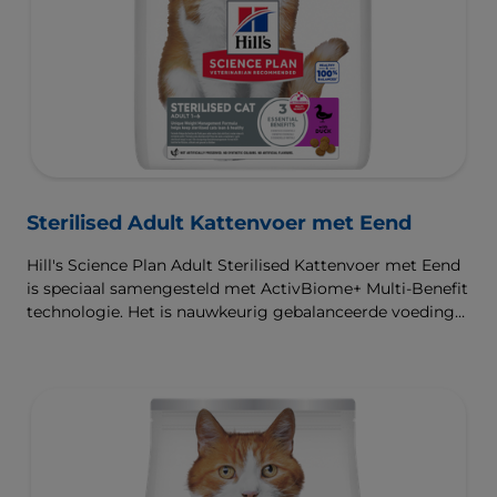
Sterilised Adult Kattenvoer met Eend
Hill's Science Plan Adult Sterilised Kattenvoer met Eend
is speciaal samengesteld met ActivBiome+ Multi-Benefit
technologie. Het is nauwkeurig gebalanceerde voeding
die bedoeld is om aan de behoeften van gesteriliseerde
katten te voldoen, zodat ze slank en gezond blijven.