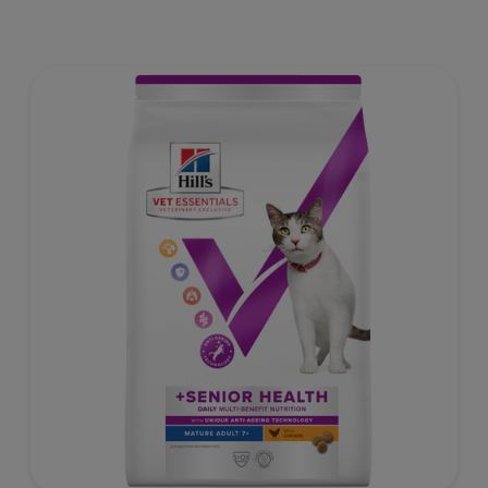
verkrijgbaar bij de dierenarts en het is klinisch bewezen
dat het de behoeften van je kitten ondersteunt tijdens de
groei en ontwikkeling. Samengesteld met omega 3-
vetzuren om de ontwikkeling van de hersenen te
ondersteunen en met antioxidanten ter ondersteuning
van het ontwikkelende immuunsysteem. De beste
ondersteuning voor nu en de toekomst.De
gezondheidsvoordelen van het natvoer zijn vergelijkbaar
met die van ons droogvoer. Natvoer kan helpen om de
vochtinname van je huisdier te verhogen en het is een
goede manier om je kitten meer variatie te bieden, door
natvoer en droogvoer op verschillende manieren te
combineren.