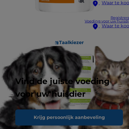
Waar te ko
Registrer
Voeding voor uw huisdi
Waar te ko
Taalkiezer
Vind de juiste voeding
voor uw huisdier
Krijg persoonlijk aanbeveling