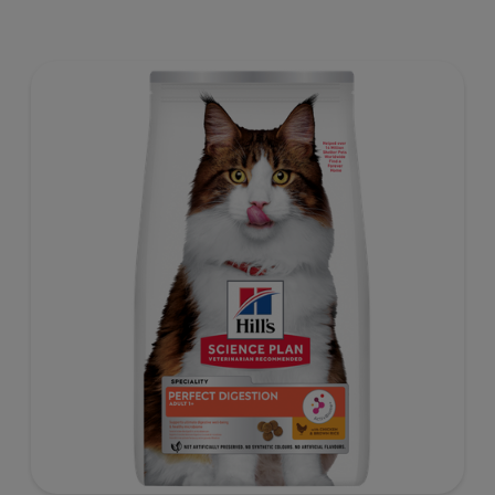
Dit zeer licht verteerbare natvoer wordt geleverd als
maaltijdzakje en ondersteunt een gezonde spijsvertering,
voedt de huid en bevordert een dikke en glanzende
vacht.