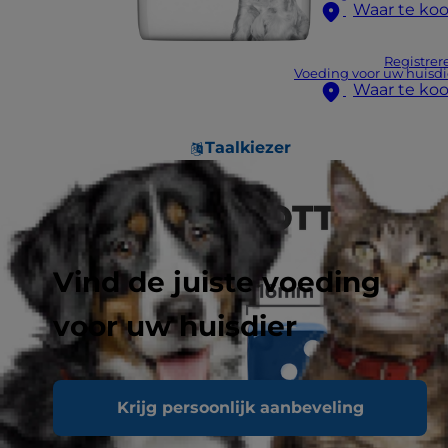
Waar te ko
Registrer
Voeding voor uw huisdi
Waar te ko
Taalkiezer
Vind de juiste voeding
voor uw huisdier
Krijg persoonlijk aanbeveling