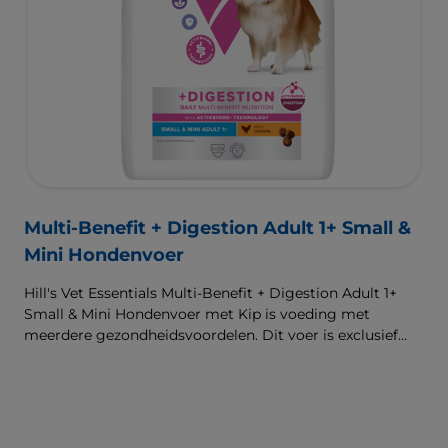
Multi-Benefit + Digestion Adult 1+ Small &
Mini Hondenvoer
Hill's Vet Essentials Multi-Benefit + Digestion Adult 1+
Small & Mini Hondenvoer met Kip is voeding met
meerdere gezondheidsvoordelen. Dit voer is exclusief
verkrijgbaar bij de dierenarts en geschikt voor kleine
honden (10kg) van 1 jaar en ouder. Het is samengesteld
met onze klinisch bewezen ActivBiome+ technologie die
het unieke darmmicrobioom van huisdieren voedt, voor
een gezonde spijsvertering en hun algemeen welzijn. De