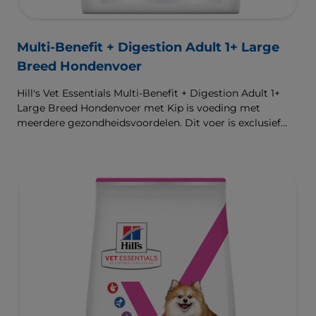
Multi-Benefit + Digestion Adult 1+ Large
Breed Hondenvoer
Hill's Vet Essentials Multi-Benefit + Digestion Adult 1+
Large Breed Hondenvoer met Kip is voeding met
meerdere gezondheidsvoordelen. Dit voer is exclusief
verkrijgbaar bij de dierenarts en geschikt voor grote
honden van 1 jaar en ouder. Het is samengesteld met
onze klinisch bewezen ActivBiome+ technologie die het
unieke darmmicrobioom van huisdieren voedt, voor een
gezonde spijsvertering en hun algemeen welzijn. De
beste ondersteuning voor nu en de toekomst.