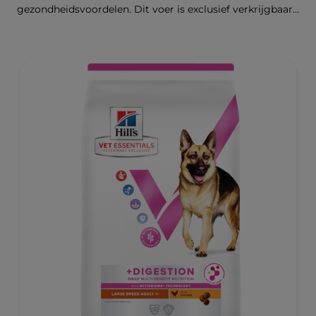
gezondheidsvoordelen. Dit voer is exclusief verkrijgbaar
bij de dierenarts en geschikt voor middelgrote honden
van 1 jaar en ouder. Het is samengesteld met onze
klinisch bewezen ActivBiome+ technologie die het
unieke darmmicrobioom van huisdieren voedt, voor een
gezonde spijsvertering en hun algemeen welzijn. De
beste ondersteuning voor nu en de toekomst.