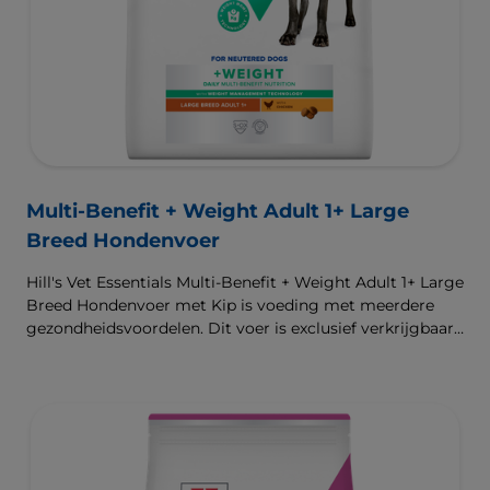
Multi-Benefit + Weight Adult 1+ Large
Breed Hondenvoer
Hill's Vet Essentials Multi-Benefit + Weight Adult 1+ Large
Breed Hondenvoer met Kip is voeding met meerdere
gezondheidsvoordelen. Dit voer is exclusief verkrijgbaar
bij de dierenarts en geschikt voor grote honden van 1
jaar en ouder na de castratie of sterilisatie, of voor
honden met aanleg voor overgewicht. Het is
samengesteld om een gezond gewicht te ondersteunen
en ter bevordering van een gezonde spijsvertering en
gezonde gewrichten. Onze unieke technologie voor
gewichtscontrole helpt honden om vet te verbranden en