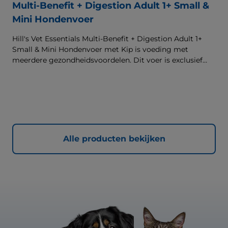
Multi-Benefit + Digestion Adult 1+ Small &
Mini Hondenvoer
Hill's Vet Essentials Multi-Benefit + Digestion Adult 1+
Small & Mini Hondenvoer met Kip is voeding met
meerdere gezondheidsvoordelen. Dit voer is exclusief
verkrijgbaar bij de dierenarts en geschikt voor kleine
honden (10kg) van 1 jaar en ouder. Het is samengesteld
met onze klinisch bewezen ActivBiome+ technologie die
het unieke darmmicrobioom van huisdieren voedt, voor
een gezonde spijsvertering en hun algemeen welzijn. De
beste ondersteuning voor nu en de toekomst.
Alle producten bekijken