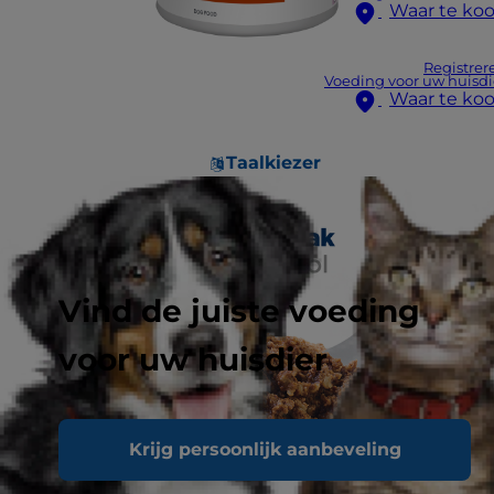
Waar te ko
Registrer
Voeding voor uw huisdi
Waar te ko
Taalkiezer
Vind de juiste voeding
voor uw huisdier
Krijg persoonlijk aanbeveling