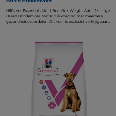
Breed Hondenvoer
Hill's Vet Essentials Multi-Benefit + Weight Adult 1+ Large
Breed Hondenvoer met Kip is voeding met meerdere
gezondheidsvoordelen. Dit voer is exclusief verkrijgbaar
bij de dierenarts en geschikt voor grote honden van 1
jaar en ouder na de castratie of sterilisatie, of voor
honden met aanleg voor overgewicht. Het is
samengesteld om een gezond gewicht te ondersteunen
en ter bevordering van een gezonde spijsvertering en
gezonde gewrichten. Onze unieke technologie voor
gewichtscontrole helpt honden om vet te verbranden en
een gezond gewicht te bereiken en te behouden. De
beste ondersteuning voor nu en de toekomst.