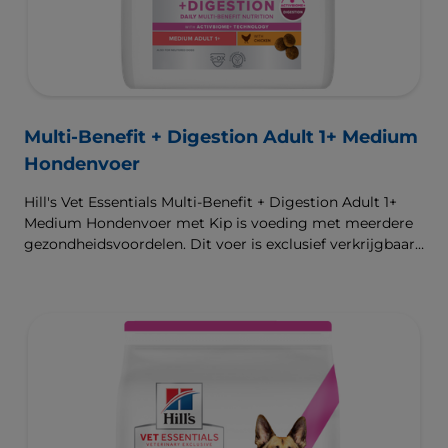
Multi-Benefit + Digestion Adult 1+ Medium
Hondenvoer
Hill's Vet Essentials Multi-Benefit + Digestion Adult 1+
Medium Hondenvoer met Kip is voeding met meerdere
gezondheidsvoordelen. Dit voer is exclusief verkrijgbaar
bij de dierenarts en geschikt voor middelgrote honden
van 1 jaar en ouder. Het is samengesteld met onze
klinisch bewezen ActivBiome+ technologie die het
unieke darmmicrobioom van huisdieren voedt, voor een
gezonde spijsvertering en hun algemeen welzijn. De
beste ondersteuning voor nu en de toekomst.