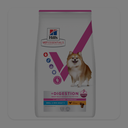
onze klinisch bewezen ActivBiome+ technologie die het
unieke darmmicrobioom van huisdieren voedt, voor een
gezonde spijsvertering en hun algemeen welzijn. De
beste ondersteuning voor nu en de toekomst.