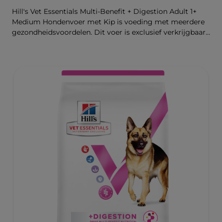
Hill's Vet Essentials Multi-Benefit + Digestion Adult 1+
Medium Hondenvoer met Kip is voeding met meerdere
gezondheidsvoordelen. Dit voer is exclusief verkrijgbaar
bij de dierenarts en geschikt voor middelgrote honden
van 1 jaar en ouder. Het is samengesteld met onze
klinisch bewezen ActivBiome+ technologie die het
unieke darmmicrobioom van huisdieren voedt, voor een
gezonde spijsvertering en hun algemeen welzijn. De
beste ondersteuning voor nu en de toekomst.