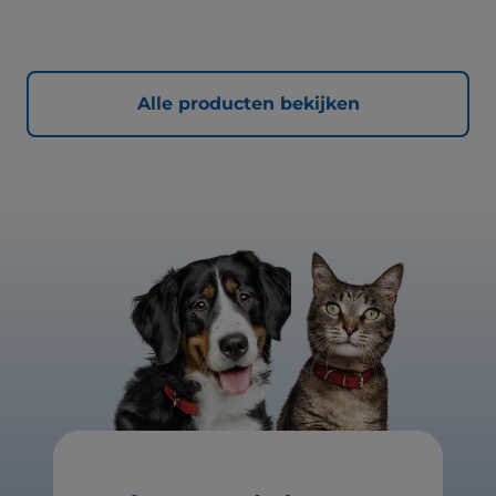
met onze klinisch bewezen ActivBiome+ technologie die
het unieke darmmicrobioom van huisdieren voedt, voor
een gezonde spijsvertering en hun algemeen welzijn. De
beste ondersteuning voor nu en de toekomst.
Alle producten bekijken