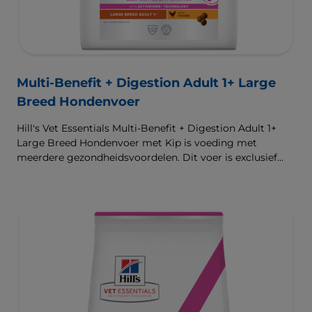
Multi-Benefit + Digestion Adult 1+ Large
Breed Hondenvoer
Hill's Vet Essentials Multi-Benefit + Digestion Adult 1+
Large Breed Hondenvoer met Kip is voeding met
meerdere gezondheidsvoordelen. Dit voer is exclusief
verkrijgbaar bij de dierenarts en geschikt voor grote
honden van 1 jaar en ouder. Het is samengesteld met
onze klinisch bewezen ActivBiome+ technologie die het
unieke darmmicrobioom van huisdieren voedt, voor een
gezonde spijsvertering en hun algemeen welzijn. De
beste ondersteuning voor nu en de toekomst.