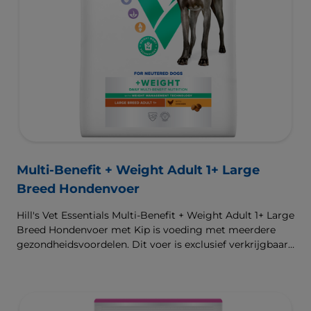
Multi-Benefit + Weight Adult 1+ Large
Breed Hondenvoer
Hill's Vet Essentials Multi-Benefit + Weight Adult 1+ Large
Breed Hondenvoer met Kip is voeding met meerdere
gezondheidsvoordelen. Dit voer is exclusief verkrijgbaar
bij de dierenarts en geschikt voor grote honden van 1
jaar en ouder na de castratie of sterilisatie, of voor
honden met aanleg voor overgewicht. Het is
samengesteld om een gezond gewicht te ondersteunen