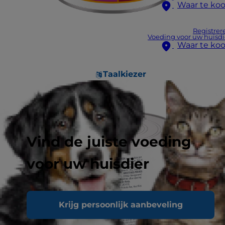
Waar te ko
Registrer
Voeding voor uw huisdi
Waar te ko
Taalkiezer
Vind de juiste voeding
voor uw huisdier
Krijg persoonlijk aanbeveling