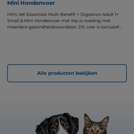
Mini Hondenvoer
Hill's Vet Essentials Multi-Benefit + Digestion Adult 1+
Small & Mini Hondenvoer met Kip is voeding met
meerdere gezondheidsvoordelen. Dit voer is exclusief
verkrijgbaar bij de dierenarts en geschikt voor kleine
honden (10kg) van 1 jaar en ouder. Het is samengesteld
met onze klinisch bewezen ActivBiome+ technologie die
het unieke darmmicrobioom van huisdieren voedt, voor
een gezonde spijsvertering en hun algemeen welzijn. De
beste ondersteuning voor nu en de toekomst.
Alle producten bekijken