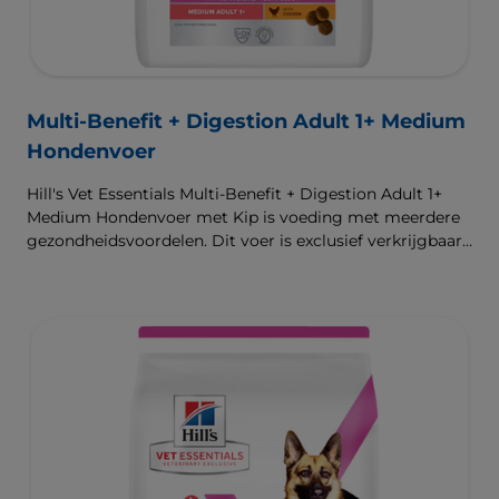
Multi-Benefit + Digestion Adult 1+ Medium
Hondenvoer
Hill's Vet Essentials Multi-Benefit + Digestion Adult 1+
Medium Hondenvoer met Kip is voeding met meerdere
gezondheidsvoordelen. Dit voer is exclusief verkrijgbaar
bij de dierenarts en geschikt voor middelgrote honden
van 1 jaar en ouder. Het is samengesteld met onze
klinisch bewezen ActivBiome+ technologie die het
unieke darmmicrobioom van huisdieren voedt, voor een
gezonde spijsvertering en hun algemeen welzijn. De
beste ondersteuning voor nu en de toekomst.