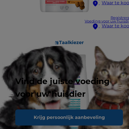
Waar te ko
Registrer
Voeding voor uw huisdi
Waar te ko
Taalkiezer
Vind de juiste voeding
voor uw huisdier
Krijg persoonlijk aanbeveling