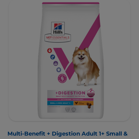
unieke darmmicrobioom van huisdieren voedt, voor een
gezonde spijsvertering en hun algemeen welzijn. De
beste ondersteuning voor nu en de toekomst.
Multi-Benefit + Digestion Adult 1+ Small &