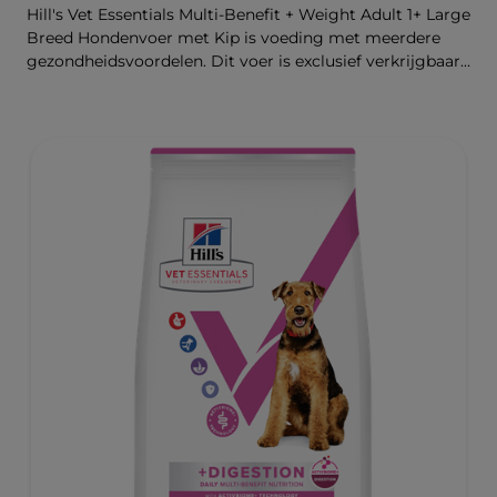
Hill's Vet Essentials Multi-Benefit + Weight Adult 1+ Large
Breed Hondenvoer met Kip is voeding met meerdere
gezondheidsvoordelen. Dit voer is exclusief verkrijgbaar
bij de dierenarts en geschikt voor grote honden van 1
jaar en ouder na de castratie of sterilisatie, of voor
honden met aanleg voor overgewicht. Het is
samengesteld om een gezond gewicht te ondersteunen
en ter bevordering van een gezonde spijsvertering en
gezonde gewrichten. Onze unieke technologie voor
gewichtscontrole helpt honden om vet te verbranden en
een gezond gewicht te bereiken en te behouden. De
beste ondersteuning voor nu en de toekomst.