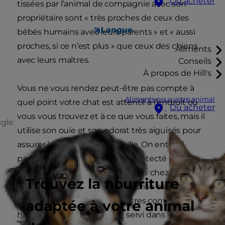
Où acheter
tissées par l’animal de compagnie avec son
propriétaire sont « très proches de ceux des
Langue
bébés humains avec leurs parents » et « aussi
proches, si ce n’est plus » que ceux des chiens
Aliments
avec leurs maîtres.
Conseils
À propos de Hill's
Vous ne vous rendez peut-être pas compte à
Aliments pour votre animal
quel point votre chat est attentif à l’endroit où
Où acheter
vous vous trouvez et à ce que vous faites, mais il
ggle
utilise son ouïe et son odorat très aiguisés pour
assurer la sécurité de sa famille. On entend
parfois parler de chats qui ont détecté un
cancer ou une maladie cardiaque chez leurs
Trouvez la nourriture
humains, les ont avertis d’une crise cardiaque,
ont protégé leurs jeunes maîtres contre le
adaptée à votre animal
harcèlement, et ont même servi dans l’armée