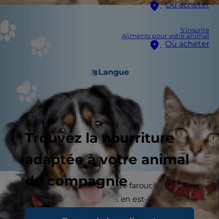
Où acheter
S'inscrire
Aliments pour votre animal
Où acheter
Langue
Trouvez la nourriture
adaptée à votre animal
de compagnie
Le chien est connu pour être farouchement
dévoué à ses maîtres, mais en est-il de même
avec le chat ? Découvrez si votre chat est