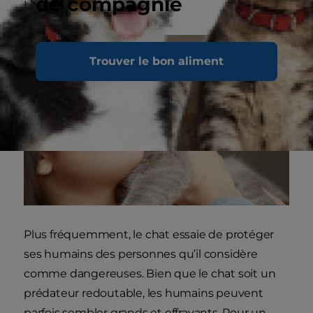
de compagnie
britannique !
Trouver le bon aliment
Plus fréquemment, le chat essaie de protéger
ses humains des personnes qu’il considère
comme dangereuses. Bien que le chat soit un
prédateur redoutable, les humains peuvent
parfois sembler grands et effrayants. Pour un