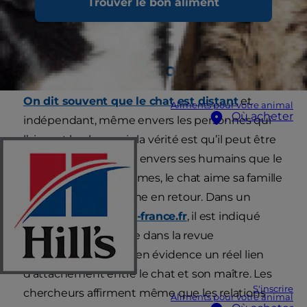
Trouver le bon aliment
protecteur avec vous et comment il peut vous
le montrer.
Le chat est-il protecteur ?
On dit souvent que le chat est distant
et
Aliments pour votre animal
Où acheter
indépendant, même envers les personnes qui
l’aiment le plus, mais la vérité est qu’il peut être
tout aussi protecteur envers ses humains que le
chien. En d’autres termes, le chat aime sa famille
et cette dernière l’aime en retour. Dans un
article paru sur
ouest-france.fr
, il est indiqué
qu’une étude publiée dans la revue
Current Biology met en évidence un réel lien
d’attachement entre le chat et son maître. Les
S'inscrire
chercheurs affirment même que les relations
Aliments pour votre animal