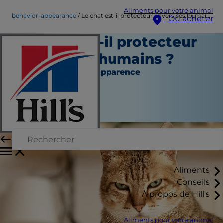
Aliments pour votre animal
behavior-appearance
Le chat est-il protecteur envers ses humains&nbsp;?
Où acheter
Le chat est-il protecteur
envers ses humains ?
Comportement et apparence
Christine O'Brien
|
Mai 06, 2020
Aliments
Conseils
À propos de Hill's
Aliments pour votre animal