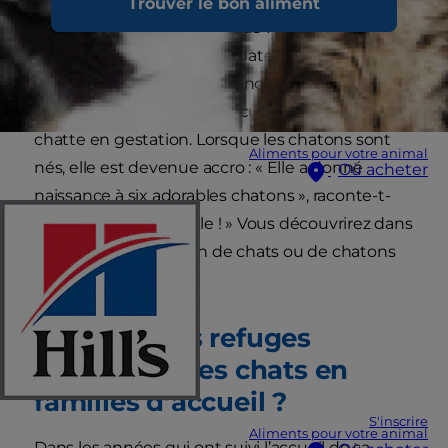
Trouver le bon aliment
chat ou un chaton chez vous ? Fiona Branton,
mère adoptive de longue date de nombreux
chats, vous encourage à franchir le pas. Elle a
commencé en 2006 en accueillant chez elle une
chatte en gestation. Lorsque les chatons sont
Aliments pour votre animal
nés, elle est devenue accro : « Elle a donné
Où acheter
naissance à six adorables chatons », raconte-t-
elle. « C’était incroyable ! » Vous découvrirez dans
cet article si l'adoption de chats ou de chatons
est faite pour vous.
Pourquoi les refuges
placent-ils des chats en
familles d’accueil ?
S'inscrire
Aliments pour votre animal
Dans les années qui ont suivi l’accueil de sa