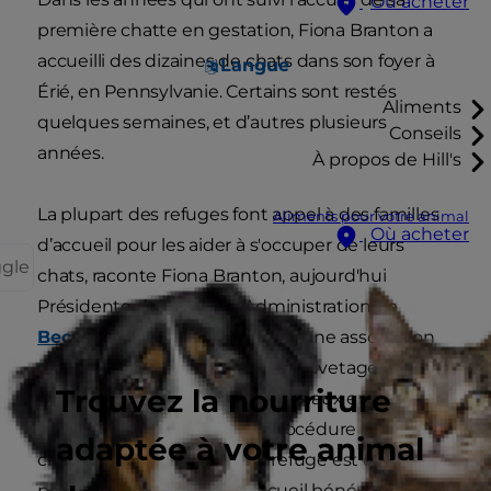
Où acheter
première chatte en gestation, Fiona Branton a
accueilli des dizaines de chats dans son foyer à
Langue
Érié, en Pennsylvanie. Certains sont restés
Aliments
quelques semaines, et d’autres plusieurs
Conseils
années.
À propos de Hill's
La plupart des refuges font appel à des familles
Aliments pour votre animal
Où acheter
d’accueil pour les aider à s'occuper de leurs
ggle
chats, raconte Fiona Branton, aujourd'hui
Présidente du Conseil d’Administration de
Because You Care, Inc. (BYC)
, une association
née à Érié qui se consacre au sauvetage, aux
Trouvez la nourriture
soins et au placement des animaux errants et
abandonnés. BYC suit une procédure unique :
adaptée à votre animal
chaque chat recueilli par le refuge est d'abord
placé dans une famille d’accueil bénévole avant