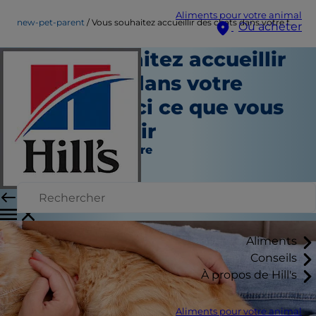
Aliments pour votre animal
new-pet-parent
Vous souhaitez accueillir des chats dans votre foyer&nbsp;? Voici ce que vous devez savoir
Où acheter
Vous souhaitez accueillir
des chats dans votre
foyer ? Voici ce que vous
devez savoir
Nouveau propriétaire
Kara Murphy
|
Septembre 06, 2018
Aliments
Conseils
À propos de Hill's
Aliments pour votre animal