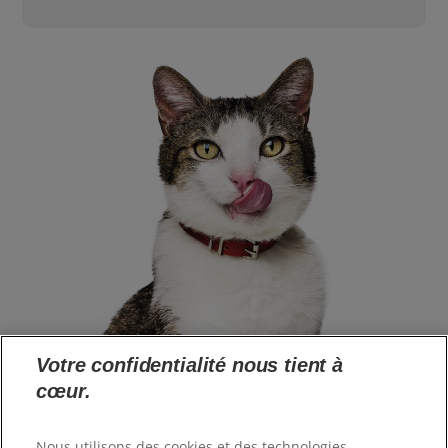
Votre confidentialité nous tient à
cœur.
Langue
Nous utilisons des cookies et des technologies