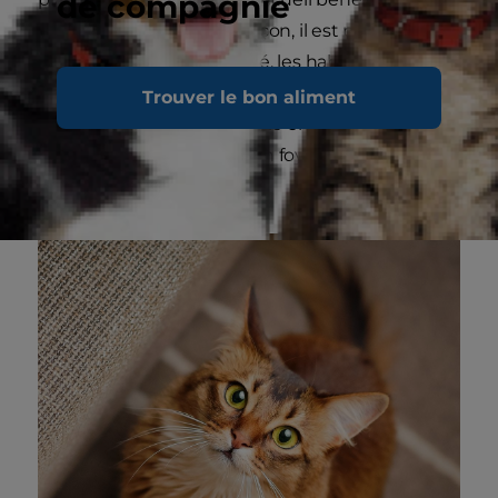
de compagnie
d’être adopté. De cette façon, il est plus facile de
déterminer la personnalité, les habitudes et
l'état de santé des chats. Le personnel de
Trouver le bon aliment
l'association BYC est ensuite en mesure de
placer les animaux dans un foyer adapté à leurs
besoins.