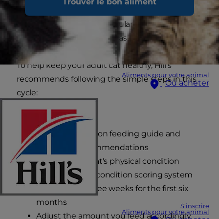
Trouver le bon aliment
critical to your cat's health that her physical
condition is monitored regularly and the
feeding amount adjusted as needed:
To help keep your adult cat healthy, Hill's
Aliments pour votre animal
recommends following the simple steps in this
Où acheter
cycle:
Weigh your cat
Feed her based on feeding guide and
veterinary recommendations
Evaluate your cat's physical condition
using our body condition scoring system
every two to three weeks for the first six
months
S'inscrire
Aliments pour votre animal
Adjust the amount you feed accordingly