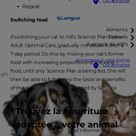
Où acheter
Repeat
Langue
Switching food
Aliments
If switching your cat to Hill's Science Plan Feline
Conseils
À propos de Hill's
Adult Optimal Care, gradually introduce it over a
7-day period. Do this by mixing your cat's former
Aliments pour votre animal
food with increasing proportions of the new
Où acheter
food, until only Science Plan is being fed. She will
ggle
then be able to fully enjoy the taste and benefits
of the superior nutrition provided by Science
Plan Feline Adult Optimal Care.
Trouvez la nourriture
You and your vet
adaptée à votre animal
Your vet is the best source of information about