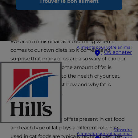
Trouver le bon aliment
We often think of fat as a bad thing when it
Aliments pour votre animal
comes to our own diets, so it comes as no
Où acheter
surprise that many of us are also wary of it in our
cats’ food. However, some amount of fat is
necessary, even vital, to the health of your cat.
Let's take a look at just how and why fat is
important in cat food.
What are Fats?
There are many types of fats present in cat food
and each type of fat plays a different role. Fats
S'inscrire
Aliments pour votre animal
used in cat foods are typically highly digestible