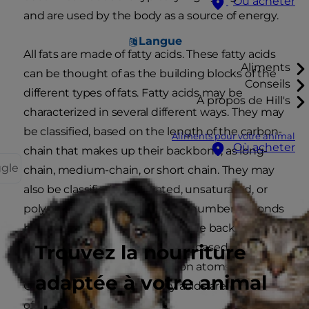
Où acheter
and are used by the body as a source of energy.
Langue
All fats are made of fatty acids. These fatty acids
Aliments
can be thought of as the building blocks of the
Conseils
different types of fats. Fatty acids may be
À propos de Hill's
characterized in several different ways. They may
be classified, based on the length of the carbon-
Aliments pour votre animal
Où acheter
chain that makes up their backbone, as long-
ggle
chain, medium-chain, or short chain. They may
also be classified as saturated, unsaturated, or
polyunsaturated based on the number of bonds
between the carbon atoms in the backbone. In
Trouvez la nourriture
addition, they may be classified based on where
the bonds between the carbon atoms occur.
adaptée à votre animal
Omega-3 and omega-6 fatty acids are examples
of this type of classification.