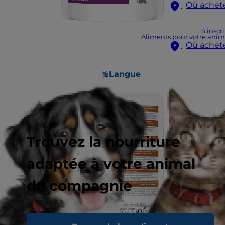
Où achet
S'inscr
Aliments pour votre anim
Où achet
Langue
Trouvez la nourriture
adaptée à votre animal
de compagnie