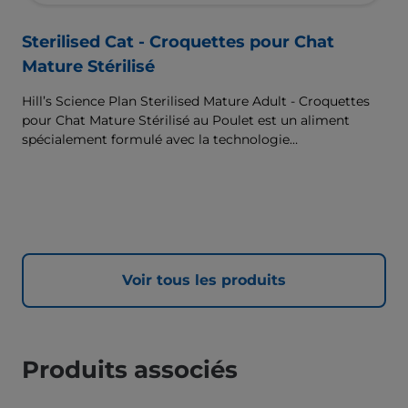
Sterilised Cat - Croquettes pour Chat
Mature Stérilisé
Hill’s Science Plan Sterilised Mature Adult - Croquettes
pour Chat Mature Stérilisé au Poulet est un aliment
spécialement formulé avec la technologie
ActivBiome+ Multi-Benefit. Il s’agit d’un aliment
équilibré, spécialement formulé pour répondre aux
besoins du chat mature stérilisé, âgé de 7 ans et plus, et
pour l’accompagner en douceur au fil des ans.
Voir tous les produits
Produits associés