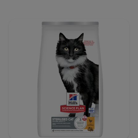
ActivBiome+ Multi-Benefit. Il s’agit d’un aliment
équilibré, formulé pour répondre aux besoins du chat
stérilisé, afin de l’aider à maintenir son poids de forme et
à rester en bonne santé.