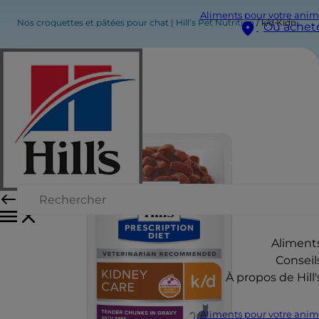
Aliments pour votre anim
Nos croquettes et pâtées pour chat | Hill’s Pet Nutrition
k/d Kidney Care - Sachet Repas pour Chat - au Bœuf
Où achet
Aliment
Conseil
À propos de Hill'
Aliments pour votre anim