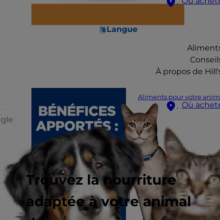
Où achet
Langue
Aliment
Conseil
À propos de Hill'
Aliments pour votre anim
Où achet
ggle
Trouvez la nourriture
adaptée à votre animal