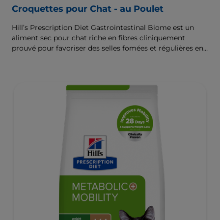
Croquettes pour Chat - au Poulet
Hill’s Prescription Diet Gastrointestinal Biome est un
aliment sec pour chat riche en fibres cliniquement
prouvé pour favoriser des selles fomées et régulières en
seulement 24 heures et pour aider à réduire le risque de
récidive. Renforcé par la Technologie d’ingrédients
ActivBiome+ pour nourrir rapidement le microbiome
intestinal et aider à prendre en charge les troubles
gastrointestinaux complexes.