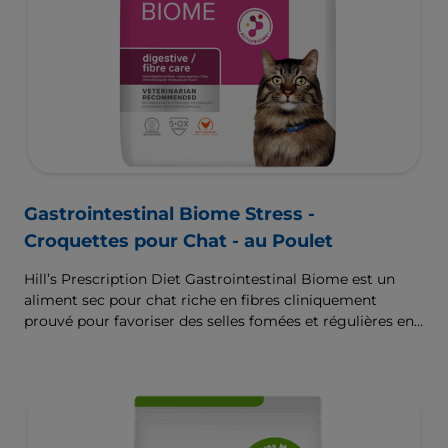
Gastrointestinal Biome Stress -
Croquettes pour Chat - au Poulet
Hill’s Prescription Diet Gastrointestinal Biome est un
aliment sec pour chat riche en fibres cliniquement
prouvé pour favoriser des selles fomées et régulières en
seulement 24 heures et pour aider à réduire le risque de
récidive. Renforcé par la Technologie d’ingrédients
ActivBiome+ pour nourrir rapidement le microbiome
intestinal et aider à prendre en charge les troubles
gastrointestinaux complexes.