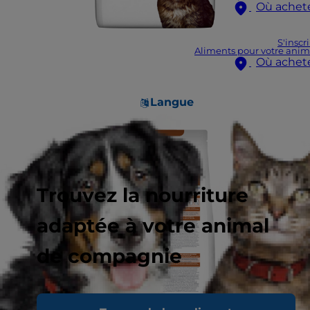
Où achet
S'inscr
Aliments pour votre anim
Où achet
Langue
Trouvez la nourriture
adaptée à votre animal
de compagnie