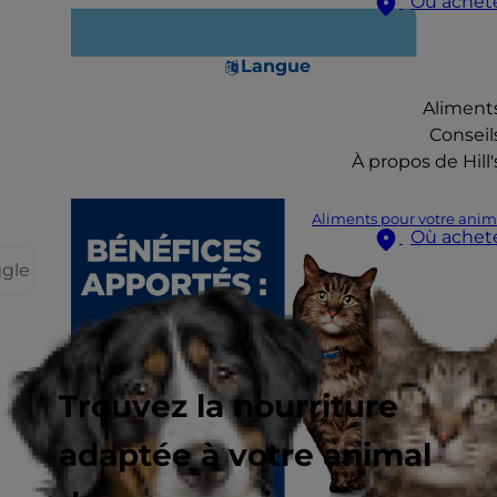
Où achet
Langue
Aliment
Conseil
À propos de Hill'
Aliments pour votre anim
Où achet
ggle
Trouvez la nourriture
adaptée à votre animal