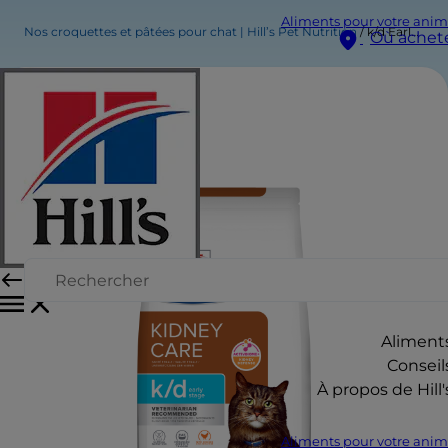
Aliments pour votre anim
Nos croquettes et pâtées pour chat | Hill’s Pet Nutrition
k/d Early Stage - Kindey Care - Croquettes pour Chat - au Poulet
Où achet
Aliment
Conseil
À propos de Hill'
Aliments pour votre anim