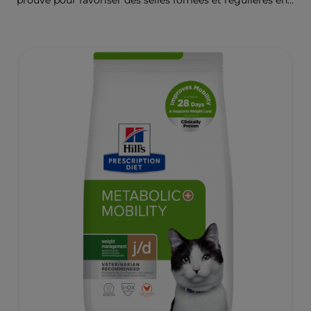
prouvé pour favoriser des selles fomées et régulières en
seulement 24 heures et pour aider à réduire le risque de
récidive. Renforcé par la Technologie d’ingrédients
ActivBiome+ pour nourrir rapidement le microbiome
intestinal et aider à prendre en charge les troubles
gastrointestinaux complexes.