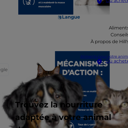
Où achet
Langue
Aliment
Conseil
À propos de Hill'
Aliments pour votre anim
Où achet
ggle
Trouvez la nourriture
adaptée à votre animal