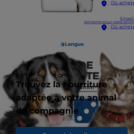
Où achet
S'inscr
Aliments pour votre anim
Où achet
Langue
Trouvez la nourriture
adaptée à votre animal
de compagnie