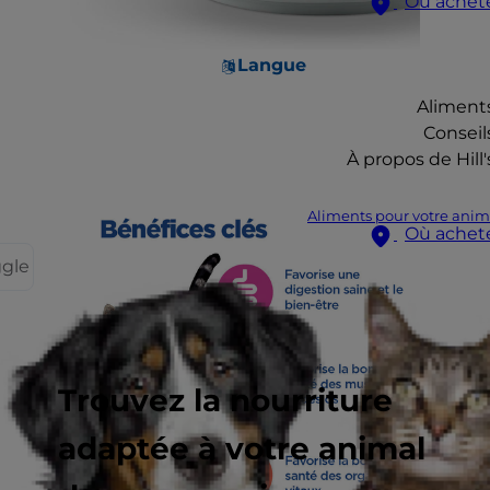
Où achet
Langue
Aliment
Conseil
À propos de Hill'
Aliments pour votre anim
Où achet
ggle
Trouvez la nourriture
adaptée à votre animal