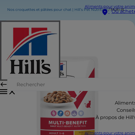
Aliments pour votre anim
Nos croquettes et pâtées pour chat | Hill’s Pet Nutrition
Multi-Benefit - Sachet Repas pour Chat Adulte (1-6) - au Poulet Mijoté
Où achet
Aliment
Conseil
À propos de Hill'
Aliments pour votre anim