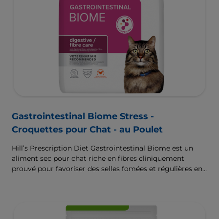
Gastrointestinal Biome Stress -
Croquettes pour Chat - au Poulet
Hill’s Prescription Diet Gastrointestinal Biome est un
aliment sec pour chat riche en fibres cliniquement
prouvé pour favoriser des selles fomées et régulières en
seulement 24 heures et pour aider à réduire le risque de
récidive. Renforcé par la Technologie d’ingrédients
ActivBiome+ pour nourrir rapidement le microbiome
intestinal et aider à prendre en charge les troubles