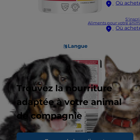
Où achet
S'inscr
Aliments pour votre anim
Où achet
Langue
Trouvez la nourriture
adaptée à votre animal
de compagnie