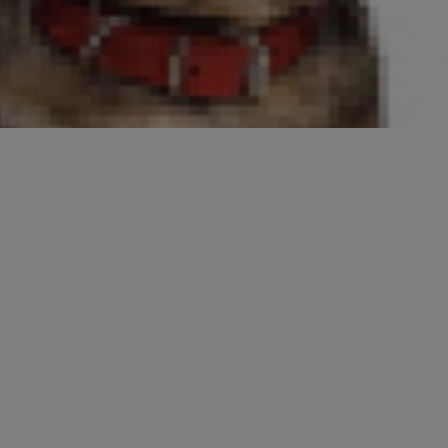
ur sujet.
ien