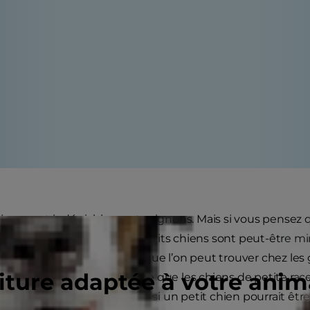
hiens sont indéniablement mignons. Mais si vous pensez que 
ompez ! Les petits et tout petits chiens sont peut-être mi
 toutes les caractéristiques que l’on peut trouver chez les
riture adaptée à votre ani
t corps. Cela ne veut pas dire que les chiens de petite rac
ques. Si vous vous demandez si un petit chien pourrait êtr