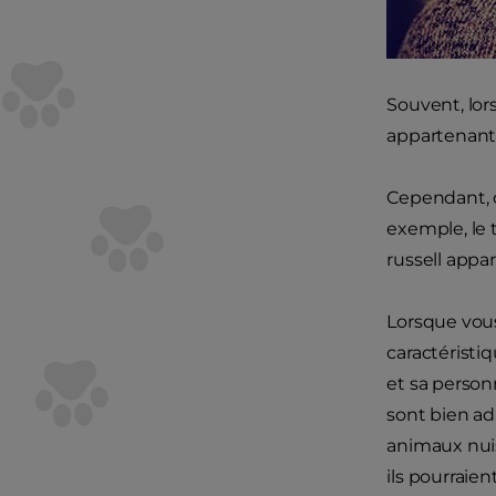
Souvent, lor
appartenant
Cependant, o
exemple, le t
russell appa
Lorsque vous 
caractéristi
et sa personn
sont bien ada
animaux nuisi
ils pourraien