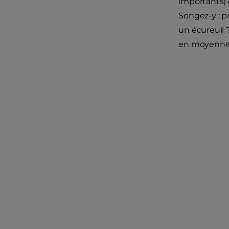
importants) q
Songez-y : p
un écureuil 
en moyenne 