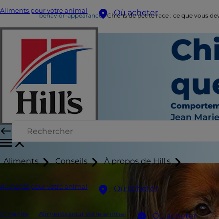
Aliments pour votre animal
Où acheter
behavior-appearance
Chiens de petite race : ce que vous de
Chi
qu
Comportem
Jean Mari
Aliments
Conseils
À propos de Hill's
Aliments pour votre animal
Où acheter
S'inscrire
Aliments pour votre animal
Où acheter