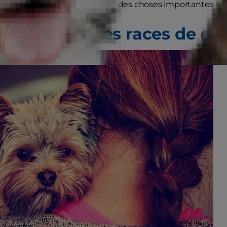
lire cet article pour apprendre des choses importantes à le
ité des petites races de ch