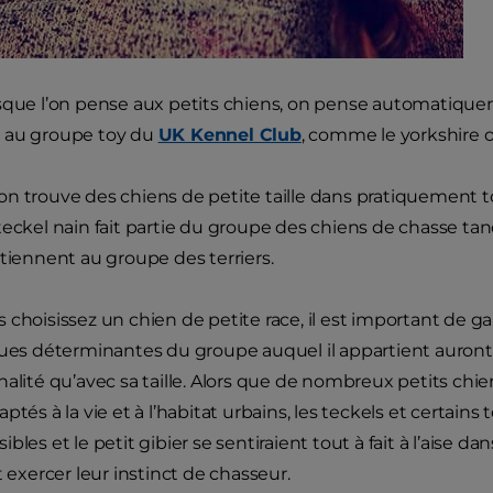
sque l’on pense aux petits chiens, on pense automatique
 au groupe toy du
UK Kennel Club
, comme le yorkshire ou
n trouve des chiens de petite taille dans pratiquement to
eckel nain fait partie du groupe des chiens de chasse tandis
rtiennent au groupe des terriers.
choisissez un chien de petite race, il est important de gar
ques déterminantes du groupe auquel il appartient auron
alité qu’avec sa taille. Alors que de nombreux petits chiens
ptés à la vie et à l’habitat urbains, les teckels et certains 
bles et le petit gibier se sentiraient tout à fait à l’aise 
t exercer leur instinct de chasseur.