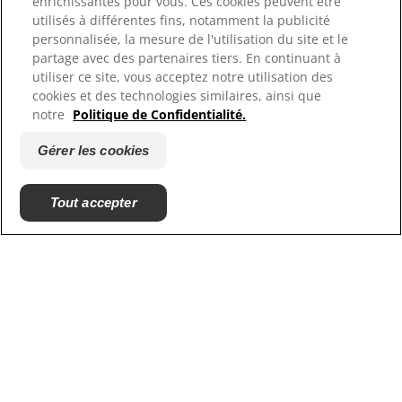
enrichissantes pour vous. Ces cookies peuvent être
Contactez-nous
utilisés à différentes fins, notamment la publicité
Plan du site
personnalisée, la mesure de l'utilisation du site et le
Où acheter
partage avec des partenaires tiers. En continuant à
utiliser ce site, vous acceptez notre utilisation des
cookies et des technologies similaires, ainsi que
Nos sites
notre
Politique de Confidentialité.
Hill's Vet
Gérer les cookies
Carrières
Tout accepter
© 2025 Hill's Pet Nutrition, Inc.
All rights reserved.