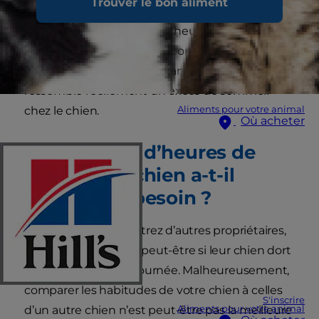
Trouver le bon aliment
et, bien que nous puissions être un peu jaloux
des siestes royales de cinq heures de nos
chiens, il est important de comprendre
pourquoi le chien dort autant et de savoir à quoi
ressemble réellement un excès de sommeil
Aliments pour votre animal
chez le chien.
Où acheter
De combien d’heures de
sommeil le chien a-t-il
réellement besoin ?
Lorsque vous rencontrez d’autres propriétaires,
vous leur demandez peut-être si leur chien dort
également toute la journée. Malheureusement,
comparer les habitudes de votre chien à celles
S'inscrire
Aliments pour votre animal
d’un autre chien n’est peut-être pas la meilleure