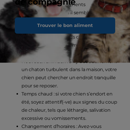
de compagnie
Tenez compte des changements
environnementaux lorsqu’il semble que votre
chien dort plus que la normale. De petits
Trouver le bon aliment
changements dans la vie de votre chien
peuvent entraîner de grands changements
dans ses habitudes de sommeil.
Nouveaux animaux : S’il y a soudainement
un chaton turbulent dans la maison, votre
chien peut chercher un endroit tranquille
pour se reposer.
Temps chaud : si votre chien s’endort en
été, soyez attentif(-ve) aux signes du coup
de chaleur, tels que léthargie, salivation
excessive ou vomissements.
Changement d’horaires : Avez-vous