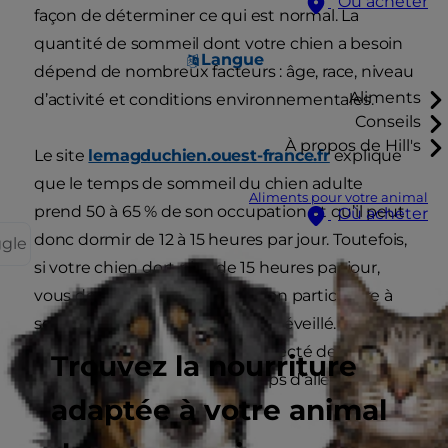
Où acheter
façon de déterminer ce qui est normal. La
quantité de sommeil dont votre chien a besoin
Langue
dépend de nombreux facteurs : âge, race, niveau
Aliments
d’activité et conditions environnementales.
Conseils
À propos de Hill's
Le site
lemagduchien.ouest-france.fr
explique
que le temps de sommeil du chien adulte
Aliments pour votre animal
prend 50 à 65 % de son occupation et qu’il peut
Où acheter
donc dormir de 12 à 15 heures par jour. Toutefois,
ggle
si votre chien dort plus de 15 heures par jour,
vous devez prêter une attention particulière à
son comportement lorsqu’il est éveillé. S’il
semble léthargique ou déconnecté des gens et
Trouvez la nourriture
des autres animaux, il est temps d’aller chez le
adaptée à votre animal
vétérinaire.