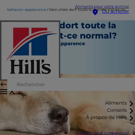
Aliments pour votre animal
behavior-appearance
Mon chien dort toute la journée: Est-ce normal?
Où acheter
Mon chien dort toute la
journée: Est-ce normal?
Comportement et apparence
Chrissie Klinger
|
Mars 02, 2022
Aliments
Conseils
À propos de Hill's
Aliments pour votre animal