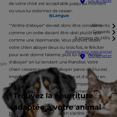
Où acheter
de votre chiot est acceptable jusqu'au moment
où vous lui ordonnez de cesser.
Langue
""Arrête d'aboyer" devrait donc être considéré
Aliments
Conseils
comme un ordre devant être obéi plutôt que
À propos de Hill's
comme une réprimande. Vous pouvez laisser
votre chien aboyer deux ou trois fois, le féliciter
Aliments pour votre animal
pour avoir donné l'alarme, puis lui dire "Arrête
Où acheter
d'aboyer" en lui tendant une friandise. Votre
ggle
chien cessera aussitôt d'aboyer parce qu'il lui est
impossible de renifler la friandise et d'aboyer en
même temps. Donnez-lui sa récompense
quelques secondes plus tard. Augmentez
Trouvez la nourriture
progressivement le temps entre la cessation de
adaptée à votre animal
l'aboiement et la récompense, et vous pourrez
faire en sorte que votre chien s'arrête d'aboyer