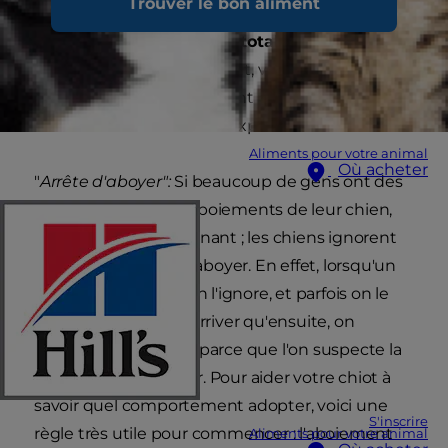
Trouver le bon aliment
et
il serait même injuste, de penser que vous
parviendrez à empêcher totalement votre
chien d'aboyer
. Cependant, votre famille et vos
voisins seront certainement plus heureux si
vous arrivez à limiter son expression sonore !
Aliments pour votre animal
Où acheter
"
Arrête d'aboyer":
Si beaucoup de gens ont des
problèmes avec les aboiements de leur chien,
ce n'est guère surprenant ; les chiens ignorent
s'il est bien ou mal d'aboyer. En effet, lorsqu'un
chien aboie, parfois on l'ignore, et parfois on le
réprimande ; il peut arriver qu'ensuite, on
l'encourage à aboyer parce que l'on suspecte la
présence d'un rôdeur. Pour aider votre chiot à
savoir quel comportement adopter, voici une
S'inscrire
règle très utile pour commencer : l'aboiement
Aliments pour votre animal