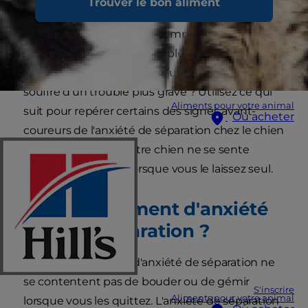
Trouver le bon aliment
sociable et les chiens n'aiment généralement
pas rester seuls trop longtemps. Comment
savoir si votre chiot est simplement contrarié par
le fait que vous partez faire une course ou s'il
souffre d'un trouble plus grave ? Utilisez ce qui
Aliments pour votre animal
suit pour repérer certains des signes avant-
Où acheter
coureurs de l'anxiété de séparation chez le chien
et pour éviter que votre chien ne se sente
stressé ou paniqué lorsque vous le laissez seul.
S'agit-il vraiment d'anxiété
liée à la séparation ?
Les chiens souffrant d'anxiété de séparation ne
se contentent pas de bouder ou de gémir
S'inscrire
Aliments pour votre animal
lorsque vous les quittez. L'anxiété de séparation