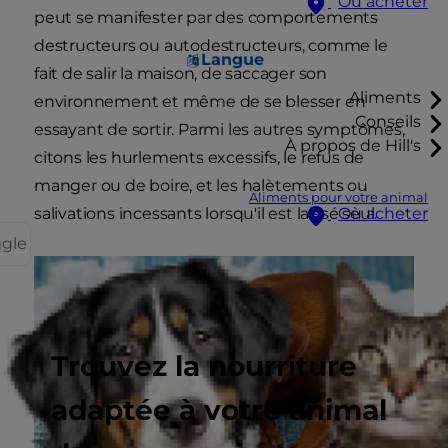
Où acheter
peut se manifester par des comportements
destructeurs ou autodestructeurs, comme le
Langue
fait de salir la maison, de saccager son
Aliments
environnement et même de se blesser en
Conseils
essayant de sortir. Parmi les autres symptômes,
À propos de Hill's
citons les hurlements excessifs, le refus de
manger ou de boire, et les halètements ou
Aliments pour votre animal
salivations incessants lorsqu'il est laissé seul.
Où acheter
ggle
Trouvez la nourriture
adaptée à votre animal