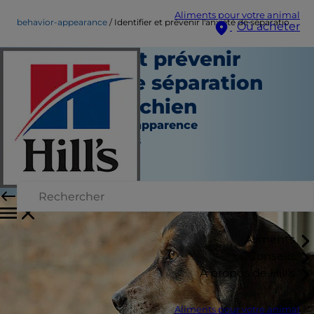
Aliments pour votre animal
behavior-appearance
Identifier et prévenir l'anxiété de séparation chez votre chien
Où acheter
Identifier et prévenir
l'anxiété de séparation
chez votre chien
Comportement et apparence
Jean Marie Bauhaus
|
Décembre 08, 2021
Aliments
Conseils
À propos de Hill's
Aliments pour votre animal