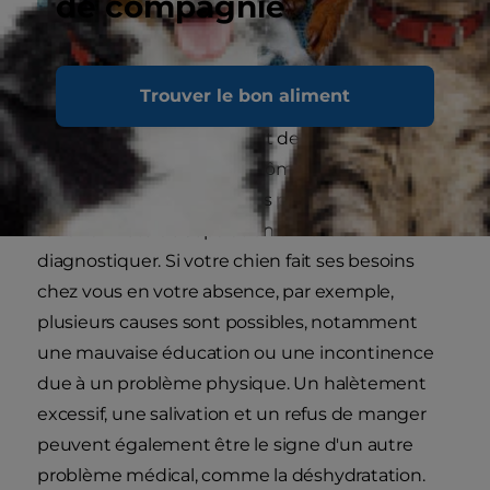
de compagnie
Trouver le bon aliment
Cependant, il est important de garder à l'esprit
que nombre de ces symptômes peuvent
également refléter d'autres problèmes, ce qui
rend l'anxiété de séparation difficile à
diagnostiquer. Si votre chien fait ses besoins
chez vous en votre absence, par exemple,
plusieurs causes sont possibles, notamment
une mauvaise éducation ou une incontinence
due à un problème physique. Un halètement
excessif, une salivation et un refus de manger
peuvent également être le signe d'un autre
problème médical, comme la déshydratation.