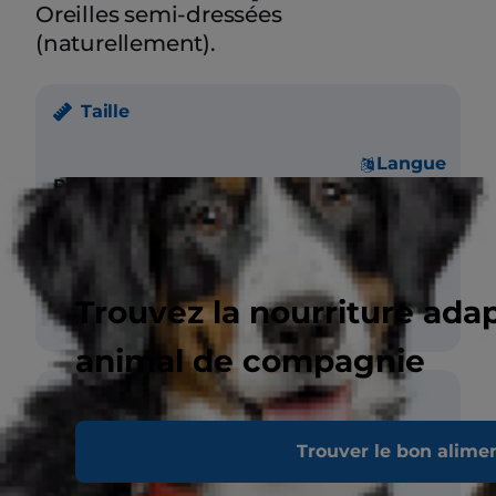
Oreilles semi-dressées
(naturellement).
Taille
Langue
Poids
Mâle 5-8 kg
Femelle 5-7 kg
Taille (au garrot)
Mâle 36 cm
Femelle 33 cm
Trouvez la nourriture ada
animal de compagnie
Pelage
Trouver le bon alime
Longueur
Moyen