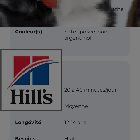
Texture
Double couche, couche
dure.
Couleur(s)
Sel et poivre, noir et
argent, noir
Soins
Exercice
20 à 40 minutes/jour.
Niveau d’énergie
Moyenne
Longévité
12-14 ans.
Besoins
High