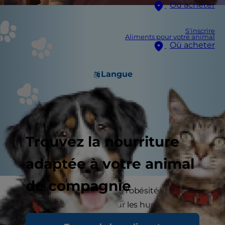
Où acheter
S'inscrire
Aliments pour votre animal
Où acheter
Langue
Trouvez la nourriture
adaptée à votre animal
de compagnie
De nos jours, le surpoids ou l’obésité est un
problème majeur tant pour les humains que
pour les animaux. Selon le site
vetopedia.fr
, on