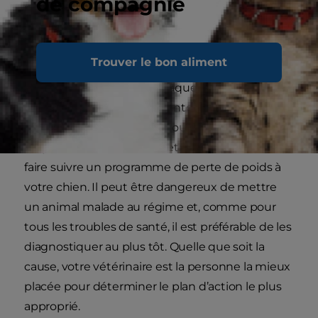
de compagnie
poids.
De nombreuses raisons peuvent expliquer le
Trouver le bon aliment
surpoids d’un chien. Certains troubles de santé,
comme les maladies cardiaques, peuvent
également impliquer une intolérance à
l’exercice physique. C’est pourquoi vous devez
toujours consulter votre vétérinaire avant de
faire suivre un programme de perte de poids à
votre chien. Il peut être dangereux de mettre
un animal malade au régime et, comme pour
tous les troubles de santé, il est préférable de les
diagnostiquer au plus tôt. Quelle que soit la
cause, votre vétérinaire est la personne la mieux
placée pour déterminer le plan d’action le plus
approprié.