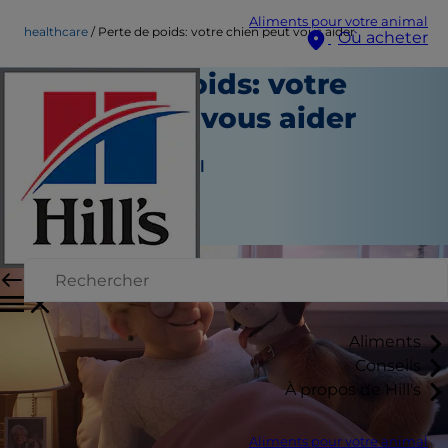
Aliments pour votre animal
healthcare
Perte de poids: votre chien peut vous aider
Où acheter
Perte de poids: votre
chien peut vous aider
Soins de santé
Auteur du personnel
|
Avril 02, 2019
Aliments
Conseils
À propos de Hill's
Aliments pour votre animal