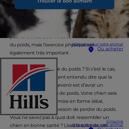
Trouver le bon aliment
comptabilise actuellement près de 35 % de
chats et 30 % de chiens en surpoids en France.
Avec des vies bien remplies, il est facile de
prendre du poids rapidement. Certains aliments
peuvent vous aider vous et votre chien à perdre
Aliments pour votre animal
du poids, mais l’exercice physique est
Où acheter
également très important .
Vous souhaitez perdre du poids ? Si c’est le cas,
vous avez probablement entendu dire que la
meilleure façon d’y parvenir est d’avoir un
compagnon de perte de poids. Votre chien sera
un compagnon de remise en forme idéal,
surtout s’il a lui aussi besoin de perdre du poids.
Vous ne savez pas à quoi doit ressembler un
S'inscrire
Aliments pour votre animal
chien en bonne santé ? Lisez la suite de cet