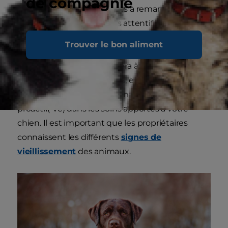
de compagnie
chien peuvent être difficiles à remarquer, même
pour le propriétaire le plus attentif.
Trouver le bon aliment
Une bonne connaissance des signes de la
démence canine vous aidera à reconnaître les
troubles dès le début. Alors, engagez la
conversation avec le vétérinaire et soyez
proactif(-ve) dans les soins apportés à votre
chien. Il est important que les propriétaires
connaissent les différents
signes de
vieillissement
des animaux.