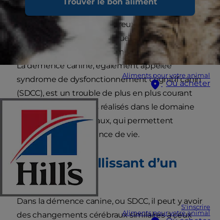
Trouver le bon aliment
d’énergie et une capacité réduite à courir et à
sauter. Toutefois, de nombreux propriétaires
sont surpris de découvrir que leur chien peut
également avoir des « moments de confusion ».
La démence canine, également appelée
Aliments pour votre animal
syndrome de dysfonctionnement cognitif canin
Où acheter
(SDCC), est un trouble de plus en plus courant
en raison des progrès réalisés dans le domaine
de la santé des animaux, qui permettent
d’allonger leur espérance de vie.
Cerveau vieillissant d’un
chien
Dans la démence canine, ou SDCC, il peut y avoir
S'inscrire
Aliments pour votre animal
des changements cérébraux similaires à ceux