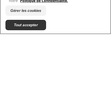
notre
Politique de Confidentialité.
Hill's Vet
Gérer les cookies
Carrières
Tout accepter
© 2025 Hill's Pet Nutrition, Inc.
All rights reserved.
As used herein, denotes registered trademark status
in the U.S. only; registration status in other
geographies may be different. Your use of this site is
subject to our terms.
Conditions générales
Mentions légales
Politique de confidentialité
Gérer les cookies