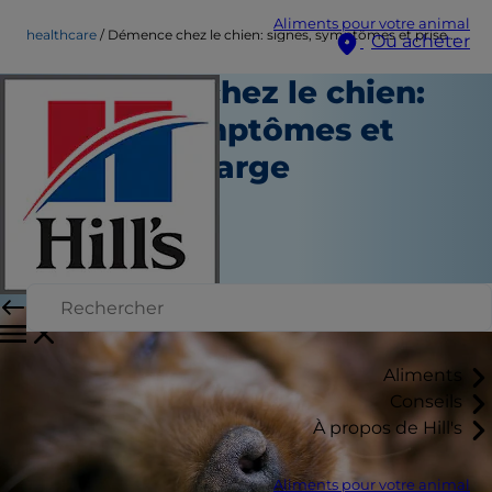
Aliments pour votre animal
healthcare
Démence chez le chien: signes, symptômes et prise en charge
Où acheter
Démence chez le chien:
signes, symptômes et
prise en charge
Soins de santé
Mindy Cohan, VMD
|
Janvier 24, 2025
Aliments
Conseils
À propos de Hill's
Aliments pour votre animal