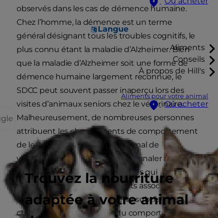
Où acheter
observés dans les cas de démence humaine.
Chez l’homme, la démence est un terme
Langue
général désignant tous les troubles cognitifs, le
Aliments
plus connu étant la maladie d’Alzheimer. Bien
Conseils
que la maladie d’Alzheimer soit une forme de
À propos de Hill's
démence humaine largement reconnue, le
SDCC peut souvent passer inaperçu lors des
Aliments pour votre animal
visites d’animaux seniors chez le vétérinaire.
Où acheter
Malheureusement, de nombreuses personnes
ggle
attribuent les changements de comportement
de leur chien au processus normal de
vieillissement et omettent de signaler au
vétérinaire les nouveaux troubles qui
Trouvez la nourriture
apparaissent. Les changements associés à la
adaptée à votre animal
démence canine peuvent être subtils et les
changements progressifs du comportement du