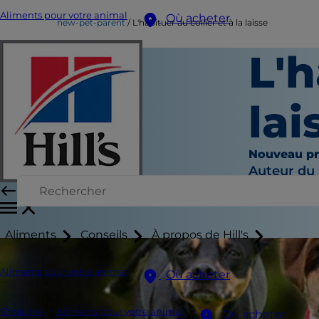
Aliments pour votre animal
Où acheter
new-pet-parent
L'habituer au collier et à la laisse
L'h
lai
Nouveau pr
Auteur du
Aliments
Conseils
À propos de Hill's
Aliments pour votre animal
Où acheter
S'inscrire
Aliments pour votre animal
Où acheter