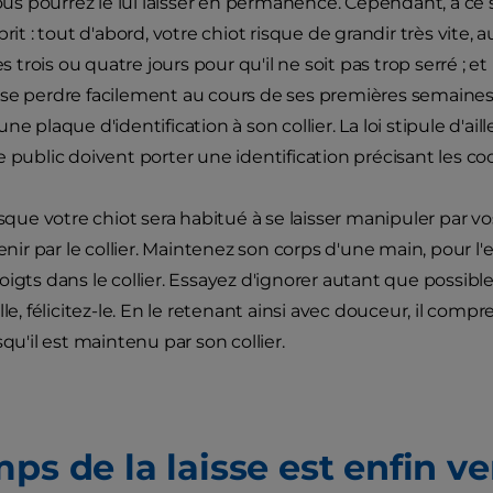
 vous pourrez le lui laisser en permanence. Cependant, à ce
prit : tout d'abord, votre chiot risque de grandir très vite, au
les trois ou quatre jours pour qu'il ne soit pas trop serré ; 
se perdre facilement au cours de ses premières semaines
ne plaque d'identification à son collier. La loi stipule d'ai
e public doivent porter une identification précisant les co
rsque votre chiot sera habitué à se laisser manipuler par vo
tenir par le collier. Maintenez son corps d'une main, pour 
igts dans le collier. Essayez d'ignorer autant que possible 
lle, félicitez-le. En le retenant ainsi avec douceur, il compr
squ'il est maintenu par son collier.
ps de la laisse est enfin v