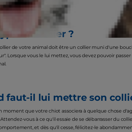
veau cadre de vie.
ype de collier ?
llier de votre animal doit être un collier muni d'une boucl
r". Lorsque vous le lui mettez, vous devez pouvoir passer d
al.
faut-il lui mettre son colli
n moment que votre chiot associera à quelque chose d'agréa
ttendez-vous à ce qu'il essaie de se débarrasser du collier
omportement, et dès qu'il cesse, félicitez-le abondamme