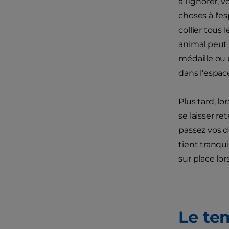
à l'ignorer,
choses à l'es
collier tous 
animal peut 
médaille ou u
dans l'espac
Plus tard, lo
se laisser re
passez vos do
tient tranqui
sur place lor
Le tem