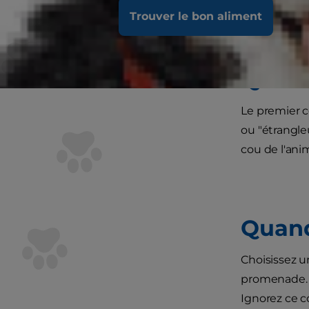
dans son nou
Trouver le bon aliment
Quel t
Le premier co
ou "étrangleu
cou de l'anim
Quand 
Choisissez u
promenade. A
Ignorez ce c