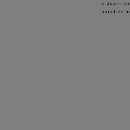
distrayez son
remettrez à