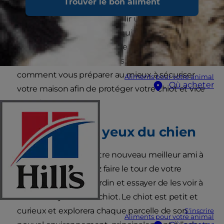
Trouver le bon aliment
Après avoir décidé d’accueillir un chiot, il est
important de trouver un équilibre entre
excitation et sécurisation de la maison et du
jardin. Dans cet article, vous allez découvrir
comment vous préparer au mieux à sécuriser
Aliments pour votre animal
Où acheter
votre maison afin de protéger votre chiot et vice
versa !
À travers les yeux du chien
Avant de ramener votre nouveau meilleur ami à
la maison, vous devez faire le tour de votre
maison et de votre jardin et essayer de les voir à
travers les yeux d’un chiot. Le chiot est petit et
curieux et explorera chaque parcelle de son
S'inscrire
Aliments pour votre animal