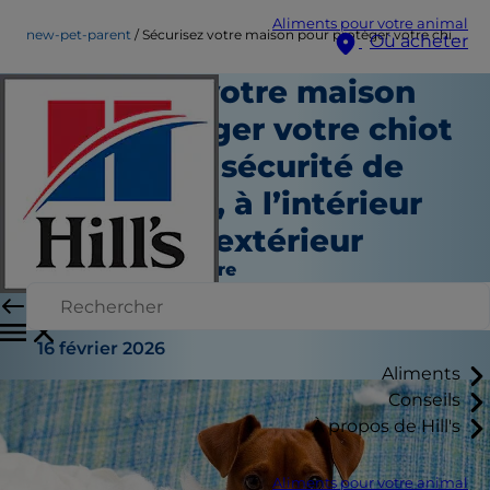
Aliments pour votre animal
new-pet-parent
Sécurisez votre maison pour protéger votre chiot : assurer la sécurité de votre chiot, à l’intérieur comme à l’extérieur
Où acheter
Sécurisez votre maison
pour protéger votre chiot
: assurer la sécurité de
votre chiot, à l’intérieur
comme à l’extérieur
Nouveau propriétaire
Auteur du personnel
|
16 février 2026
Aliments
Conseils
À propos de Hill's
Aliments pour votre animal