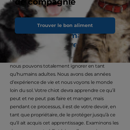
de compagnie
ramper à votre place !
Conseils essentiels pour
Trouver le bon aliment
sécuriser votre maison afin
de protéger votre chiot
Une maison regorge de dangers potentiels que
nous pouvons totalement ignorer en tant
qu’humains adultes. Nous avons des années
d’expérience de vie et nous voyons le monde
loin du sol. Votre chiot devra apprendre ce qu’il
peut et ne peut pas faire et manger, mais
pendant ce processus, il est de votre devoir, en
tant que propriétaire, de le protéger jusqu’à ce
qu’il ait acquis cet apprentissage. Examinons les