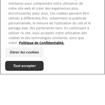
similaires pour comprendre votre utilisation de
notre site web et créer des expériences plus
Ressources
enrichissantes pour vous. Ces cookies peuvent être
Contactez-nous
utilisés à différentes fins, notamment la publicité
Plan du site
personnalisée, la mesure de l'utilisation du site et le
Où acheter
partage avec des partenaires tiers. En continuant à
utiliser ce site, vous acceptez notre utilisation des
cookies et des technologies similaires, ainsi que
Nos sites
notre
Politique de Confidentialité.
Hill's Vet
Gérer les cookies
Carrières
Tout accepter
© 2025 Hill's Pet Nutrition, Inc.