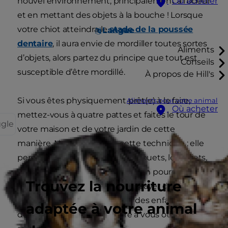
nouvel environnement, principalement à l’odeur
Où acheter
et en mettant des objets à la bouche ! Lorsque
votre chiot atteindra le
stade de la poussée
Langue
dentaire
, il aura envie de mordiller toutes sortes
Aliments
d’objets, alors partez du principe que tout est
Conseils
susceptible d’être mordillé.
À propos de Hill's
Si vous êtes physiquement prêt(e) à le faire,
Aliments pour votre animal
Où acheter
mettez-vous à quatre pattes et faites le tour de
ggle
votre maison et de votre jardin de cette
manière. Ne négligez pas cette technique : elle
permet de mieux identifier les jouets, les objets,
voire les déchets, que votre chien pourrait
Trouvez la nourriture
accidentellement avaler (ou essayer de manger
volontairement). Si vous avez des enfants,
adaptée à votre animal
demandez-leur de se joindre à vous ou de