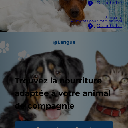
Où acheter
S'inscrire
Aliments pour votre animal
Où acheter
Langue
Trouvez la nourriture
adaptée à votre animal
de compagnie