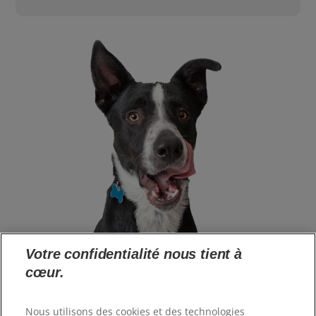
Votre confidentialité nous tient à
cœur.
Langue
Nous utilisons des cookies et des technologies