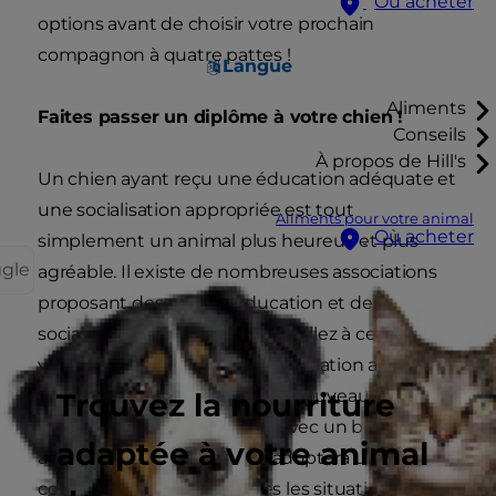
Où acheter
options avant de choisir votre prochain
compagnon à quatre pattes !
Langue
Aliments
Faites passer un diplôme à votre chien !
Conseils
À propos de Hill's
Un chien ayant reçu une éducation adéquate et
une socialisation appropriée est tout
Aliments pour votre animal
Où acheter
simplement un animal plus heureux et plus
ggle
agréable. Il existe de nombreuses associations
proposant des cours d’éducation et de
socialisation pour les chiens, veillez à ce que
votre chien bénéficie d'une formation avancée !
Il est possible d'enseigner de nouveaux tours
Trouvez la nourriture
même à un chien plus âgé. Avec un bon
adaptée à votre animal
apprentissage, votre chien adoptera un meilleur
comportement dans toutes les situations. En