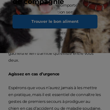
de compagnie
pouvant compter sur son comportement
approprié, chaque interaction sera plus agréable
pour vous deux.
Trouver le bon aliment
Veillez toujours à suivre des cours d’éducation
basés sur la récompense. L’éducation basée sur
la punition est encore courante, mais elle
gâchera le lien d’amitié qui existe entre vous
deux.
Agissez en cas d’urgence
Espérons que vous n’aurez jamais à les mettre
en pratique, mais il est essentiel de connaître les
gestes de premiers secours à prodiguer au
chien en cas d’accident ou de maladie soudaine.