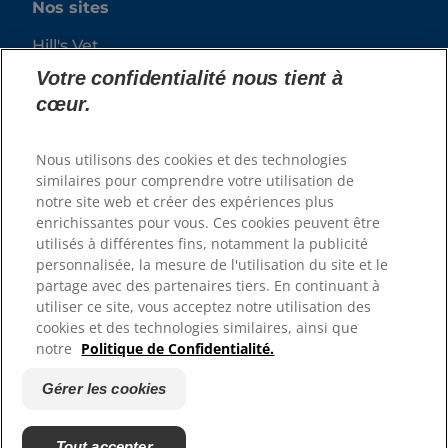
Nos sites
Hill's Vet
Carrières
Votre confidentialité nous tient à
cœur.
Nous utilisons des cookies et des technologies
similaires pour comprendre votre utilisation de
notre site web et créer des expériences plus
enrichissantes pour vous. Ces cookies peuvent être
utilisés à différentes fins, notamment la publicité
personnalisée, la mesure de l'utilisation du site et le
© 2025 Hill's Pet Nutrition, Inc.
partage avec des partenaires tiers. En continuant à
utiliser ce site, vous acceptez notre utilisation des
All rights reserved.
cookies et des technologies similaires, ainsi que
As used herein, denotes registered trademark status
notre
Politique de Confidentialité.
in the U.S. only; registration status in other
geographies may be different. Your use of this site is
subject to our terms.
Gérer les cookies
Conditions générales
Mentions légales
Politique de confidentialité
Gérer les cookies
Tout accepter