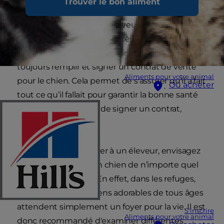
Trouver le bon aliment
Si vous souhaitez accueillir un chien, assurez-
vous qu’il provient d’un éleveur responsable. Le
site
woopets.fr
donne de très bons conseils
pour choisir un éleveur canin. L’éleveur doit
toujours remplir et signer un contrat de vente
Aliments pour votre animal
pour le chien. Cela permet de s’assurer qu’il a fait
Où acheter
tout ce qu’il fallait pour garantir la bonne santé
de l’animal. S’il refuse de signer un contrat,
passez votre chemin.
Avant de vous adresser à un éleveur, envisagez
toujours d’adopter un chien de n’importe quel
âge dans un refuge. En effet, dans les refuges,
des centaines de chiens adorables de tous âges
attendent simplement un foyer pour la vie. Il est
S'inscrire
Aliments pour votre animal
donc recommandé d'examiner différentes