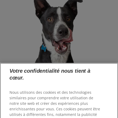
Votre confidentialité nous tient à
cœur.
Langue
Nous utilisons des cookies et des technologies
similaires pour comprendre votre utilisation de
notre site web et créer des expériences plus
Ressources
enrichissantes pour vous. Ces cookies peuvent être
Contactez-nous
utilisés à différentes fins, notamment la publicité