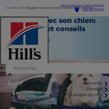
Aliments pour votre animal
routine-care
Voyager avec son chien: Check-list et conseils
Où acheter
Voyager avec son chien:
Check-list et conseils
Soins du quotidien
Auteur du personnel
|
Septembre 03, 2024
Aliments
Conseils
À propos de Hill's
Aliments pour votre animal