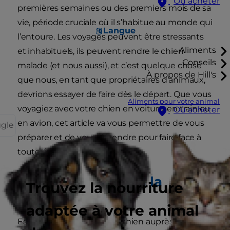
Où acheter
premières semaines ou des premiers mois de sa
vie, période cruciale où il s’habitue au monde qui
Langue
l’entoure. Les voyages peuvent être stressants
Aliments
et inhabituels, ils peuvent rendre le chien
Conseils
malade (et nous aussi), et c’est quelque chose
À propos de Hill's
que nous, en tant que propriétaires d’animaux,
devrions essayer de faire dès le départ. Que vous
Aliments pour votre animal
voyagiez avec votre chien en voiture, en train ou
Où acheter
en avion, cet article va vous permettre de vous
ggle
préparer et de vous détendre pour faire face à
toute éventualité.
Habituer le chien à la
Trouvez la nourriture
voiture
adaptée à votre animal
Essayez de prendre votre chien auprès d’un