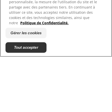
Plan du site
personnalisée, la mesure de l'utilisation du site et le
Où acheter
partage avec des partenaires tiers. En continuant à
utiliser ce site, vous acceptez notre utilisation des
cookies et des technologies similaires, ainsi que
Nos sites
notre
Politique de Confidentialité.
Hill's Vet
Gérer les cookies
Carrières
Tout accepter
© 2025 Hill's Pet Nutrition, Inc.
All rights reserved.
As used herein, denotes registered trademark status
in the U.S. only; registration status in other
geographies may be different. Your use of this site is