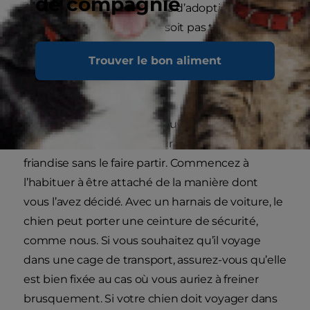
de compagnie
éleveur local ou d’un centre d’adoption local afin
que le premier voyage ne soit pas trop long.
Comme l’arrivée dans un nouveau foyer est une
Trouver le bon aliment
épreuve en soi, veillez à ce que le voyage soit le
plus court possible.
Les premiers jours, vous pouvez laisser votre
chien monter dans la voiture et lui donner une
friandise sans le faire partir. Commencez à
l’habituer à être attaché de la manière dont
vous l’avez décidé. Avec un harnais de voiture, le
chien peut porter une ceinture de sécurité,
comme nous. Si vous souhaitez qu’il voyage
dans une cage de transport, assurez-vous qu’elle
est bien fixée au cas où vous auriez à freiner
brusquement. Si votre chien doit voyager dans