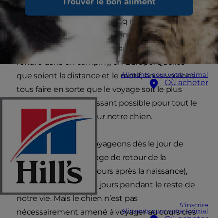
Trouver le bon aliment
signifie parfois qu’il doit voyager avec nous. Il
peut s’agir d’un trajet de cinq minutes pour aller
dans les bois pour sa promenade préférée ou
d’un voyage de deux jours sur la route pour se
rendre dans un camping en Europe. Quelles
Aliments pour votre animal
que soient la distance et le motif, nous voulons
Où acheter
tous faire en sorte que le voyage soit le plus
facile et le moins stressant possible pour tout le
monde, y compris pour notre chien.
Nous, les humains, voyageons dès le jour de
notre naissance (voyage de retour de la
maternité quelques jours après la naissance),
puis presque tous les jours pendant le reste de
notre vie. Mais le chien n’est pas
S'inscrire
Aliments pour votre animal
nécessairement amené à voyager au cours des