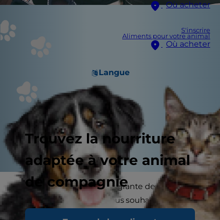
Où acheter
S'inscrire
Aliments pour votre animal
Où acheter
Langue
Trouvez la nourriture
adaptée à votre animal
de compagnie
Notre chien fait partie intégrante de la famille et
il est donc naturel que nous souhaitions qu’il
soit avec nous le plus souvent possible. Cela