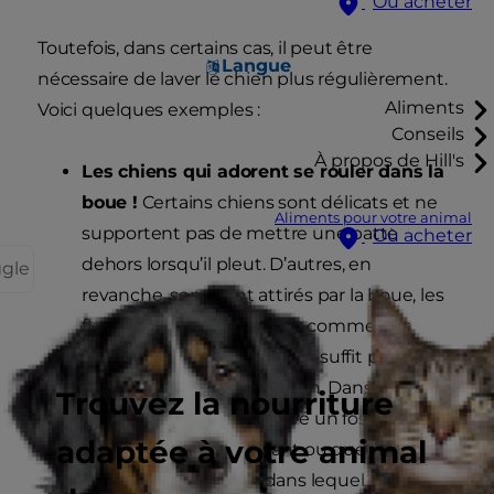
Où acheter
Toutefois, dans certains cas, il peut être
Langue
nécessaire de laver le chien plus régulièrement.
Aliments
Voici quelques exemples :
Conseils
À propos de Hill's
Les chiens qui adorent se rouler dans la
boue !
Certains chiens sont délicats et ne
Aliments pour votre animal
supportent pas de mettre une patte
Où acheter
dehors lorsqu’il pleut. D’autres, en
ggle
revanche, semblent attirés par la boue, les
flaques d’eau et les fossés comme des
aimants ! Pour ces chiens, il suffit parfois de
les laver au jet dans le jardin. Dans d’autres
Trouvez la nourriture
cas, surtout s’ils ont trouvé un fossé
adaptée à votre animal
particulièrement odorant ou quelque
chose de très collant dans lequel se rouler,