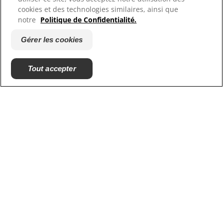
cookies et des technologies similaires, ainsi que
Nos sites
notre
Politique de Confidentialité.
Hill's Vet
Gérer les cookies
Carrières
Tout accepter
© 2025 Hill's Pet Nutrition, Inc.
All rights reserved.
As used herein, denotes registered trademark status
in the U.S. only; registration status in other
geographies may be different. Your use of this site is
subject to our terms.
Conditions générales
Mentions légales