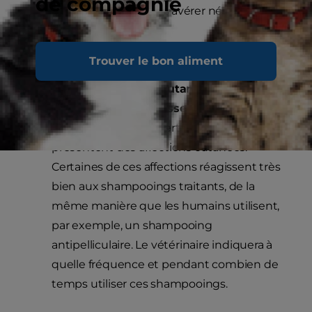
de compagnie
un shampoing peut s’avérer nécessaire.
Trouver le bon aliment
En cas de troubles cutanés tels que la
séborrhée (peau grasse)
.
Malheureusement, certains chiens
présentent des affections cutanées.
Certaines de ces affections réagissent très
bien aux shampooings traitants, de la
même manière que les humains utilisent,
par exemple, un shampooing
antipelliculaire. Le vétérinaire indiquera à
quelle fréquence et pendant combien de
temps utiliser ces shampooings.