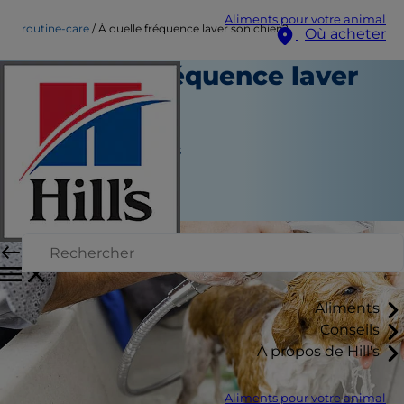
Aliments pour votre animal
routine-care
À quelle fréquence laver son chien?
Où acheter
À quelle fréquence laver
son chien?
Soins du quotidien
Jean Marie Bauhaus
|
Juillet 24, 2024
Aliments
Conseils
À propos de Hill's
Aliments pour votre animal