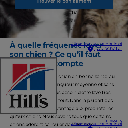
Trouver le bon aliment
matière de santé différents, qu’il n’existe pas de
réponse unique. Lisez cet article pour découvrir
des conseils utiles qui vous aideront à savoir
quand et comment laver votre chien.
À quelle fréquence laver
Aliments pour votre animal
Où acheter
son chien ? Ce qu’il faut
prendre en compte
En règle générale, un chien en bonne santé, au
pelage court ou de longueur moyenne et sans
trouble cutané, n’a pas besoin d’être lavé très
souvent, voire pas du tout. Dans la plupart des
cas, le bain profite davantage aux propriétaires
qu’aux chiens. Nous savons tous que certains
S'inscrire
Aliments pour votre animal
chiens adorent se rouler dans les bois !