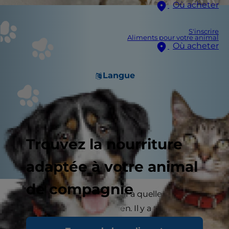
Où acheter
S'inscrire
Aliments pour votre animal
Où acheter
Langue
Trouvez la nourriture
adaptée à votre animal
de compagnie
Il peut être difficile de savoir à quelle fréquence
vous devez laver votre chien. Il y a tant de types
de chiens, de modes de vie et de besoins en