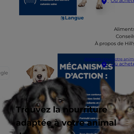
Où achet
Langue
Aliment
Conseil
À propos de Hill'
Aliments pour votre anim
Où achet
ggle
Trouvez la nourriture
adaptée à votre animal