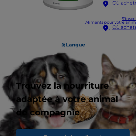
Où achet
S'inscr
Aliments pour votre anim
Où achet
Langue
Trouvez la nourriture
adaptée à votre animal
de compagnie