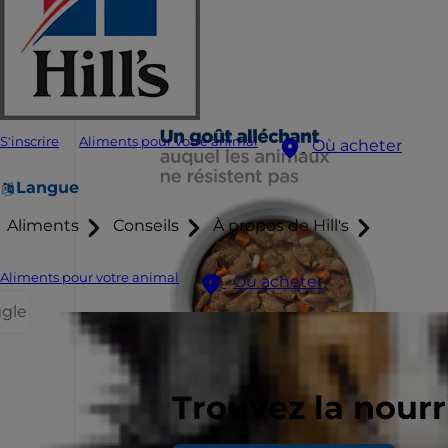
S'inscrire
Aliments pour votre animal
Où acheter
Langue
Aliments
Conseils
À propos de Hill's
Aliments pour votre animal
Où acheter
ggle
Trouvez la nour