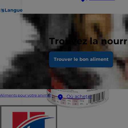
Langue
Trouvez la nour
Trouver le bon aliment
Aliments pour votre animal
Où acheter