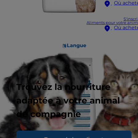
Où achet
S'inscr
Aliments pour votre anim
Où achet
Langue
Trouvez la nourriture
adaptée à votre animal
de compagnie