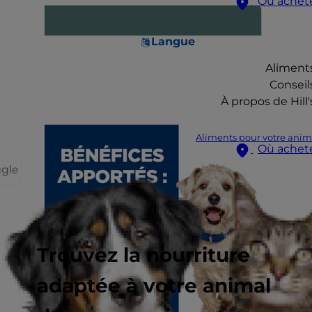
Où achet
Langue
Aliment
Conseil
À propos de Hill'
Aliments pour votre anim
Où achet
ggle
Trouvez la nourriture
adaptée à votre animal