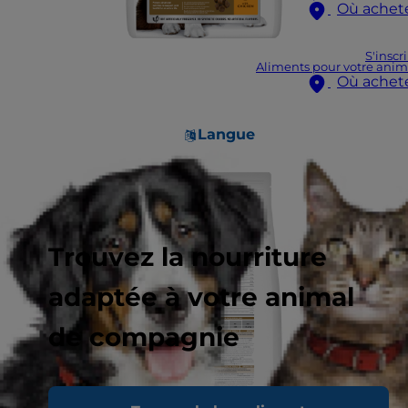
Où achet
S'inscr
Aliments pour votre anim
Où achet
Langue
Trouvez la nourriture
adaptée à votre animal
de compagnie