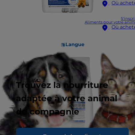
Où achet
S'inscr
Aliments pour votre anim
Où achet
Langue
Trouvez la nourriture
adaptée à votre animal
de compagnie