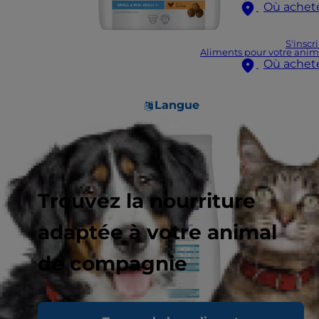
Où achet
S'inscr
Aliments pour votre anim
Où achet
Langue
Trouvez la nourriture
adaptée à votre animal
de compagnie