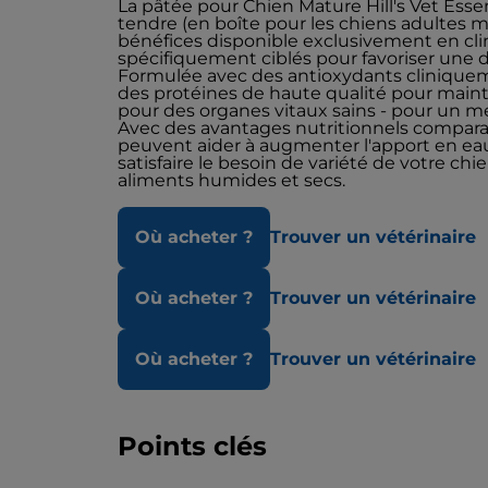
La pâtée pour Chien Mature Hill's Vet Esse
tendre (en boîte pour les chiens adultes ma
bénéfices disponible exclusivement en clin
spécifiquement ciblés pour favoriser une di
Formulée avec des antioxydants clinique
des protéines de haute qualité pour maint
pour des organes vitaux sains - pour un me
Avec des avantages nutritionnels compara
peuvent aider à augmenter l'apport en ea
satisfaire le besoin de variété de votre c
aliments humides et secs.
Où acheter ?
Trouver un vétérinaire
Où acheter ?
Trouver un vétérinaire
Où acheter ?
Trouver un vétérinaire
Points clés