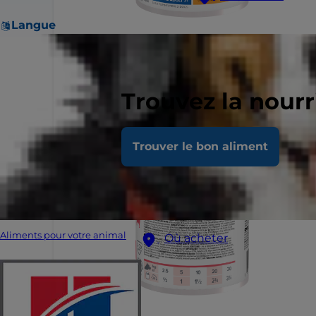
Langue
Trouvez la nour
Trouver le bon aliment
Aliments pour votre animal
Où acheter