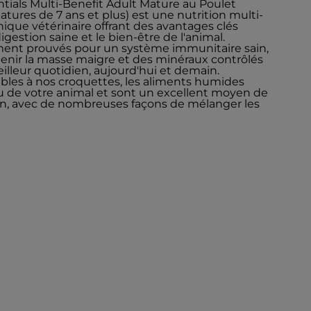
ntials Multi-Benefit Adult Mature au Poulet
tures de 7 ans et plus) est une nutrition multi-
ique vétérinaire offrant des avantages clés
gestion saine et le bien-être de l'animal.
ment prouvés pour un système immunitaire sain,
enir la masse maigre et des minéraux contrôlés
illeur quotidien, aujourd'hui et demain.
bles à nos croquettes, les aliments humides
u de votre animal et sont un excellent moyen de
hien, avec de nombreuses façons de mélanger les