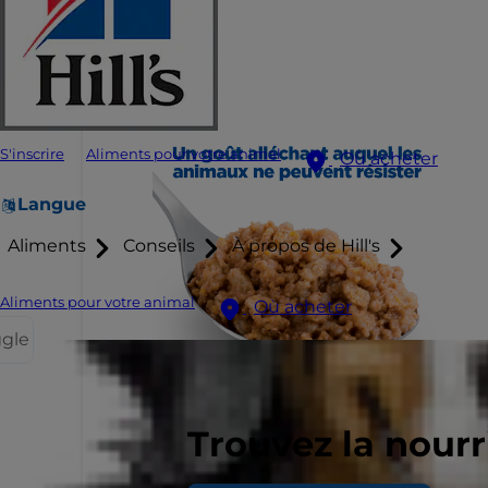
S'inscrire
Aliments pour votre animal
Où acheter
Langue
Aliments
Conseils
À propos de Hill's
Aliments pour votre animal
Où acheter
ggle
Trouvez la nour