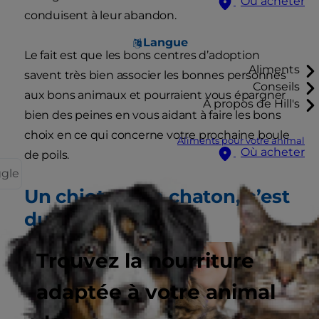
Où acheter
conduisent à leur abandon.
Langue
Le fait est que les bons centres d’adoption
Aliments
savent très bien associer les bonnes personnes
Conseils
aux bons animaux et pourraient vous épargner
À propos de Hill's
bien des peines en vous aidant à faire les bons
choix en ce qui concerne votre prochaine boule
Aliments pour votre animal
Où acheter
de poils.
ggle
Un chiot ou un chaton, c’est
du travail !
Trouvez la nourriture
adaptée à votre animal