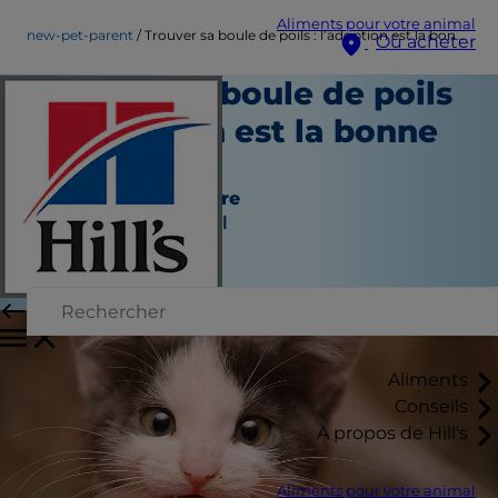
Aliments pour votre animal
new-pet-parent
Trouver sa boule de poils : l’adoption est la bonne solution
Où acheter
Trouver sa boule de poils
: l’adoption est la bonne
solution
Nouveau propriétaire
Auteur du personnel
|
Février 26, 2023
Aliments
Conseils
À propos de Hill's
Aliments pour votre animal