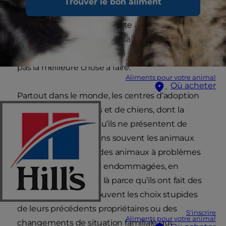
Trouver le bon aliment
peut-être convaincu(e) de vouloir un chiot ou
un chaton pour qu’il s’adapte à votre mode de
vie et pour le voir grandir, mais écoutez-moi au
moins pour savoir pourquoi ce n’est peut-être
pas la meilleure chose à faire.
Aliments pour votre animal
Où acheter
Partout dans le monde, les centres d’adoption
sont remplis de chats et de chiens, dont la
plupart sont là sans qu’ils ne présentent de
problème. Nous voyons souvent les animaux
des refuges comme des animaux à problèmes
ou des marchandises endommagées, en
supposant qu’ils sont là parce qu’ils ont fait des
bêtises. Or, ce sont souvent les choix stupides
de leurs précédents propriétaires ou des
S'inscrire
Aliments pour votre animal
changements de situation familiale qui