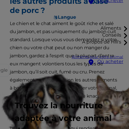
les autres produits à base
Où acheter
de porc ?
Langue
Le chien et le chat aiment le goût riche et salé
Aliments
du jambon, et pas uniquement du jambon cuit
Conseils
standard. Lorsque vous vous demandez si votre
À propos de Hill's
chien ou votre chat peut ou non manger du
jambon, gardez à l’esprit que la plupart d’entre
Aliments pour votre animal
Où acheter
eux mangent volontiers tous les types de
ggle
jambon, qu’il soit cuit, fumé ou cru. Prenez
également en considération les autres aliments
à base de porc qui peuvent tenter votre animal,
notamment les saucisses de type knack (un
Trouvez la nourriture
éternel favori), les saucisses, le bacon, le salami, le
saucisson, le jambon cru.
adaptée à votre animal
Les deux principaux goûts qui rendent ces