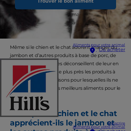
Trouver le bon aliment
jambon et d’autres produits à base de porc. Mais
le chien (ou le chat) peut-il manger du jambon ?
Ces aliments sont-ils sans danger pour le chien
et le chat ?
Aliments pour votre animal
Même si le chien et le chat adorent manger du
Où acheter
jambon et d’autres produits à base de porc, de
nombreux vétérinaires déconseillent de leur en
donner. Examinons de plus près les produits à
base de porc et les raisons pour lesquelles ils ne
sont peut-être pas les meilleurs aliments pour le
chien et le chat.
Pourquoi le chien et le chat
apprécient-ils le jambon et
S'inscrire
Aliments pour votre animal