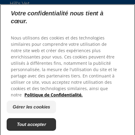
Hill's Vet
Carrières
Votre confidentialité nous tient à
cœur.
Nous utilisons des cookies et des technologies
similaires pour comprendre votre utilisation de
notre site web et créer des expériences plus
enrichissantes pour vous. Ces cookies peuvent être
utilisés à différentes fins, notamment la publicité
personnalisée, la mesure de l'utilisation du site et le
© 2025 Hill's Pet Nutrition, Inc.
partage avec des partenaires tiers. En continuant à
utiliser ce site, vous acceptez notre utilisation des
All rights reserved.
cookies et des technologies similaires, ainsi que
As used herein, denotes registered trademark status
notre
Politique de Confidentialité.
in the U.S. only; registration status in other
geographies may be different. Your use of this site is
subject to our terms.
Gérer les cookies
Conditions générales
Mentions légales
Politique de confidentialité
Gérer les cookies
Tout accepter