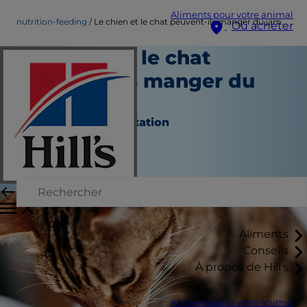
Aliments pour votre animal
nutrition-feeding
Le chien et le chat peuvent-ils manger du jambon&nbsp;?
Où acheter
Le chien et le chat
peuvent-ils manger du
jambon ?
Nutrition et alimentation
Christine O'Brien
|
Mars 02, 2022
Aliments
Conseils
À propos de Hill's
Aliments pour votre animal