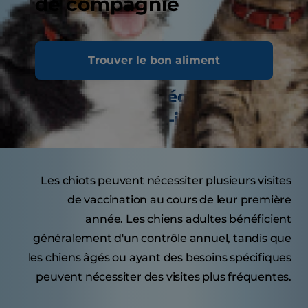
de compagnie
Conseils savoureux
Trouver le bon aliment
À quelle fréquence votre
chien doit-il consulter le
vétérinaire ?
Les chiots peuvent nécessiter plusieurs visites
de vaccination au cours de leur première
année. Les chiens adultes bénéficient
généralement d'un contrôle annuel, tandis que
les chiens âgés ou ayant des besoins spécifiques
peuvent nécessiter des visites plus fréquentes.