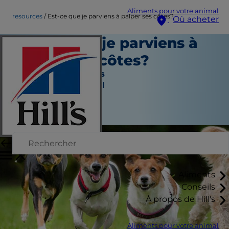
Aliments pour votre animal
resources
Est-ce que je parviens à palper ses côtes?
Où acheter
Est-ce que je parviens à
palper ses côtes?
Outils et ressources
Auteur du personnel
|
Septembre 21, 2015
Aliments
Conseils
À propos de Hill's
Aliments pour votre animal