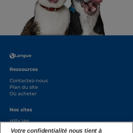
Langue
Ressources
Contactez-nous
Plan du site
Où acheter
Nos sites
Hill's Vet
Carrières
Votre confidentialité nous tient à