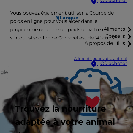
Où acheter
Vous pouvez également utiliser la Courbe de
Langue
poids en ligne pour vous aider dans le
Aliments
programme de perte de poids de votre chat,
Conseils
surtout si son Indice Corporel est de "4" ou "5".
À propos de Hill's
Aliments pour votre animal
Où acheter
ggle
Trouvez la nourriture
adaptée à votre animal