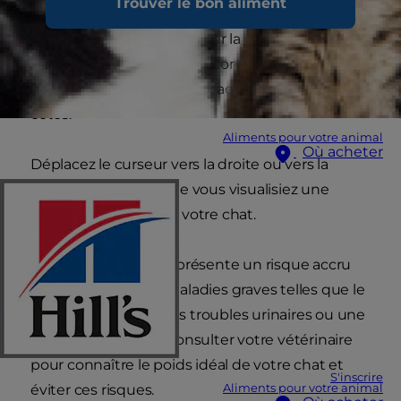
Trouver le bon aliment
surpoids. L’un des moyens qu’utilise votre
vétérinaire pour déterminer la condition
physique de votre animal consiste à lui palper
le flancs pour voir s’il peut facilement sentir ses
côtes.
Aliments pour votre animal
Où acheter
Déplacez le curseur vers la droite ou vers la
gauche jusqu'à ce que vous visualisiez une
image ressemblant à votre chat.
Un chat en surpoids présente un risque accru
de développer des maladies graves telles que le
diabète, l'arthrose, des troubles urinaires ou une
maladie cardiaque. Consulter votre vétérinaire
pour connaître le poids idéal de votre chat et
S'inscrire
Aliments pour votre animal
éviter ces risques.